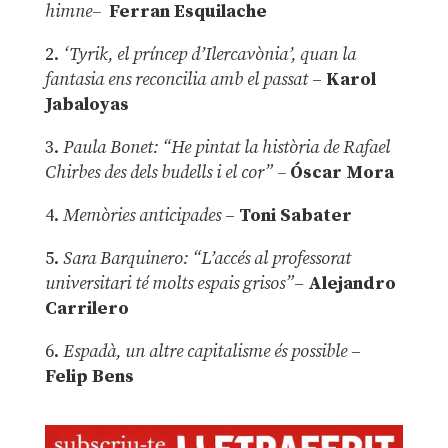
himne–
Ferran Esquilache
2.
‘Tyrik, el príncep d’Ilercavònia’, quan la
fantasia ens reconcilia amb el passat
–
Karol
Jabaloyas
3.
Paula Bonet: “He pintat la història de Rafael
Chirbes des dels budells i el cor” –
Óscar Mora
4.
Memòries anticipades
–
Toni Sabater
5.
Sara Barquinero: “L’accés al professorat
universitari té molts espais grisos”
–
Alejandro
Carrilero
6.
Espadà, un altre capitalisme és possible
–
Felip Bens