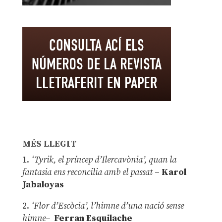
MÉS LLEGIT
1.
‘Tyrik, el príncep d’Ilercavònia’, quan la
fantasia ens reconcilia amb el passat
–
Karol
Jabaloyas
2.
‘Flor d’Escòcia’, l’himne d’una nació sense
himne–
Ferran Esquilache