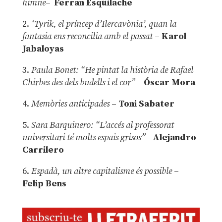
himne–
Ferran Esquilache
2.
‘Tyrik, el príncep d’Ilercavònia’, quan la
fantasia ens reconcilia amb el passat
–
Karol
Jabaloyas
3.
Paula Bonet: “He pintat la història de Rafael
Chirbes des dels budells i el cor” –
Óscar Mora
4.
Memòries anticipades
–
Toni Sabater
5.
Sara Barquinero: “L’accés al professorat
universitari té molts espais grisos”
–
Alejandro
Carrilero
6.
Espadà, un altre capitalisme és possible
–
Felip Bens