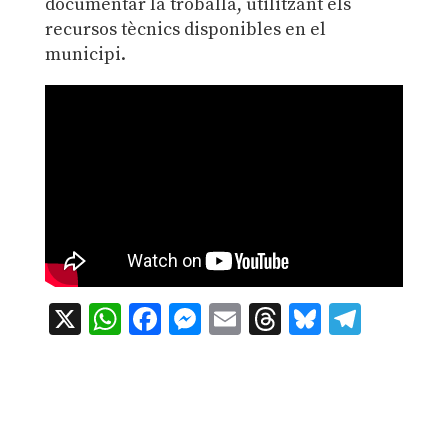
documentar la troballa, utilitzant els
recursos tècnics disponibles en el
municipi.
X
WhatsApp
Facebook
Messenger
Email
Threads
Bluesky
Teleg