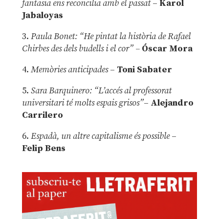
fantasia ens reconcilia amb el passat
–
Karol
Jabaloyas
3.
Paula Bonet: “He pintat la història de Rafael
Chirbes des dels budells i el cor” –
Óscar Mora
4.
Memòries anticipades
–
Toni Sabater
5.
Sara Barquinero: “L’accés al professorat
universitari té molts espais grisos”
–
Alejandro
Carrilero
6.
Espadà, un altre capitalisme és possible
–
Felip Bens