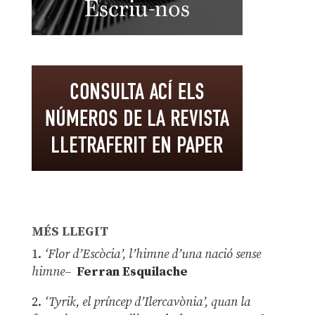
MÉS LLEGIT
1.
‘Flor d’Escòcia’, l’himne d’una nació sense
himne–
Ferran Esquilache
2.
‘Tyrik, el príncep d’Ilercavònia’, quan la