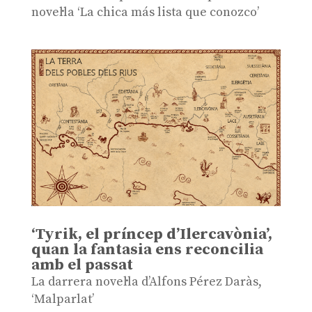
novel·la ‘La chica más lista que conozco’
‘Tyrik, el príncep d’Ilercavònia’,
quan la fantasia ens reconcilia
amb el passat
La darrera novel·la d’Alfons Pérez Daràs,
‘Malparlat’