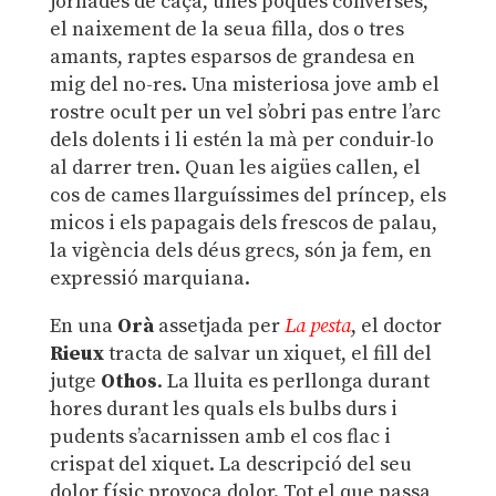
jornades de caça, unes poques converses,
el naixement de la seua filla, dos o tres
amants, raptes esparsos de grandesa en
mig del no-res. Una misteriosa jove amb el
rostre ocult per un vel s’obri pas entre l’arc
dels dolents i li estén la mà per conduir-lo
al darrer tren. Quan les aigües callen, el
cos de cames llarguíssimes del príncep, els
micos i els papagais dels frescos de palau,
la vigència dels déus grecs, són ja fem, en
expressió marquiana.
En una
Orà
assetjada per
La pesta
, el doctor
Rieux
tracta de salvar un xiquet, el fill del
jutge
Othos
. La lluita es perllonga durant
hores durant les quals els bulbs durs i
pudents s’acarnissen amb el cos flac i
crispat del xiquet. La descripció del seu
dolor físic provoca dolor. Tot el que passa