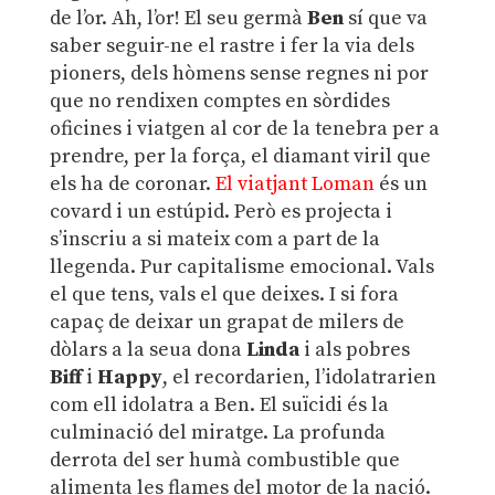
de l’or. Ah, l’or! El seu germà
Ben
sí que va
saber seguir-ne el rastre i fer la via dels
pioners, dels hòmens sense regnes ni por
que no rendixen comptes en sòrdides
oficines i viatgen al cor de la tenebra per a
prendre, per la força, el diamant viril que
els ha de coronar.
El viatjant Loman
és un
covard i un estúpid. Però es projecta i
s’inscriu a si mateix com a part de la
llegenda. Pur capitalisme emocional. Vals
el que tens, vals el que deixes. I si fora
capaç de deixar un grapat de milers de
dòlars a la seua dona
Linda
i als pobres
Biff
i
Happy
, el recordarien, l’idolatrarien
com ell idolatra a Ben. El suïcidi és la
culminació del miratge. La profunda
derrota del ser humà combustible que
alimenta les flames del motor de la nació.