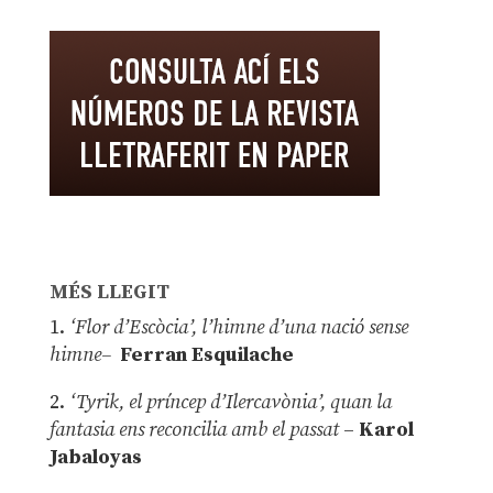
MÉS LLEGIT
1.
‘Flor d’Escòcia’, l’himne d’una nació sense
himne–
Ferran Esquilache
2.
‘Tyrik, el príncep d’Ilercavònia’, quan la
fantasia ens reconcilia amb el passat
–
Karol
Jabaloyas