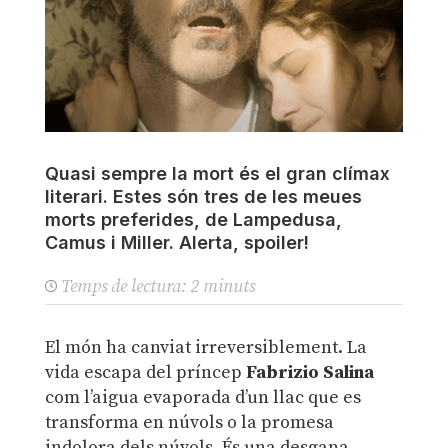
Quasi sempre la mort és el gran clímax
literari. Estes són tres de les meues
morts preferides, de Lampedusa,
Camus i Miller. Alerta, spoiler!
Temps de lectura:
2
minuts
El món ha canviat irreversiblement. La
vida escapa del príncep
Fabrizio Salina
com l’aigua evaporada d’un llac que es
transforma en núvols o la promesa
indolora dels núvols. És una desgana