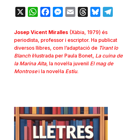
X
WhatsApp
Facebook
Messenger
Email
Threads
Bluesky
Teleg
Josep Vicent Miralles
(Xàbia, 1979) és
periodista, professor i escriptor. Ha publicat
diversos llibres, com l’adaptació de
Tirant lo
Blanch
il·lustrada per Paula Bonet,
La cuina de
la Marina Alta
, la novel·la juvenil
El mag de
Montrose
i la novel·la
Estiu
.