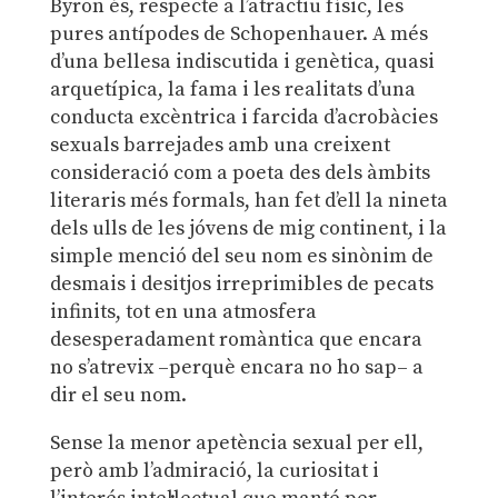
Byron és, respecte a l’atractiu físic, les
pures antípodes de Schopenhauer. A més
d’una bellesa indiscutida i genètica, quasi
arquetípica, la fama i les realitats d’una
conducta excèntrica i farcida d’acrobàcies
sexuals barrejades amb una creixent
consideració com a poeta des dels àmbits
literaris més formals, han fet d’ell la nineta
dels ulls de les jóvens de mig continent, i la
simple menció del seu nom es sinònim de
desmais i desitjos irreprimibles de pecats
infinits, tot en una atmosfera
desesperadament romàntica que encara
no s’atrevix –perquè encara no ho sap– a
dir el seu nom.
Sense la menor apetència sexual per ell,
però amb l’admiració, la curiositat i