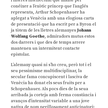
l’interés intel·lectual que manté per
conéixer a l’exòtic príncep que l’anglés
representa, Arthur Schopenhauer ha
aplegat a Venècia amb una elogiosa carta
de presentació que ha escrit per a Byron el
ja tòtem de les lletres alemanyes
Johann
Wolfang Goethe
, admiradors mutus estos
dos darrers i que des de temps arrere
mantenen un intermitent contacte
epistolar.
L’alemany quasi ni s’ho creu, però tot i el
seu pessimisme multidisciplinar, la
secular fama concupiscent i lasciva de
Venècia ha donat els seus fruits per a
Schopenhauer. Als pocs dies de la seua
arribada ja corteja amb ferma constància i
avanços d’intensitat variable a una jove
nativa de nom perillosament anticipatori: