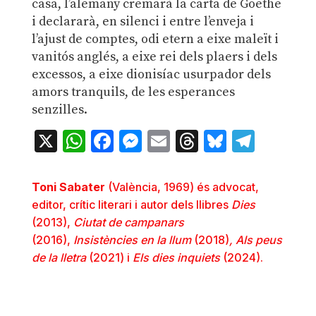
casa, l’alemany cremarà la carta de Goethe
i declararà, en silenci i entre l’enveja i
l’ajust de comptes, odi etern a eixe maleït i
vanitós anglés, a eixe rei dels plaers i dels
excessos, a eixe dionisíac usurpador dels
amors tranquils, de les esperances
senzilles.
X
WhatsApp
Facebook
Messenger
Email
Threads
Bluesky
Teleg
Toni Sabater
(València, 1969) és advocat,
editor, crític literari i autor dels llibres
Dies
(2013),
Ciutat de campanars
(2016),
Insistències en la llum
(2018)
, Als peus
de la lletra
(2021) i
Els dies inquiets
(2024).