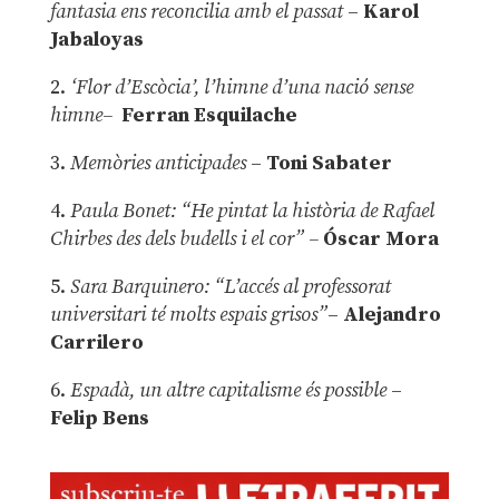
fantasia ens reconcilia amb el passat
–
Karol
Jabaloyas
2.
‘Flor d’Escòcia’, l’himne d’una nació sense
himne–
Ferran Esquilache
3.
Memòries anticipades
–
Toni Sabater
4.
Paula Bonet: “He pintat la història de Rafael
Chirbes des dels budells i el cor” –
Óscar Mora
5.
Sara Barquinero: “L’accés al professorat
universitari té molts espais grisos”
–
Alejandro
Carrilero
6.
Espadà, un altre capitalisme és possible
–
Felip Bens