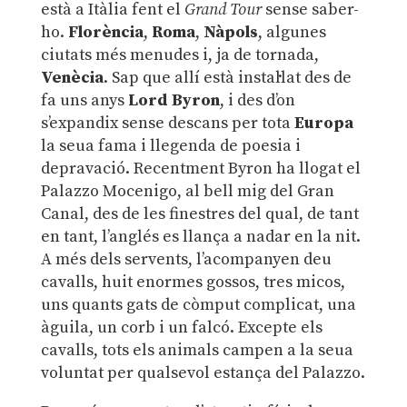
està a Itàlia fent el
Grand Tour
sense saber-
ho.
Florència
,
Roma
,
Nàpols
, algunes
ciutats més menudes i, ja de tornada,
Venècia
. Sap que allí està instal·lat des de
fa uns anys
Lord Byron
, i des d’on
s’expandix sense descans per tota
Europa
la seua fama i llegenda de poesia i
depravació. Recentment Byron ha llogat el
Palazzo Mocenigo, al bell mig del Gran
Canal, des de les finestres del qual, de tant
en tant, l’anglés es llança a nadar en la nit.
A més dels servents, l’acompanyen deu
cavalls, huit enormes gossos, tres micos,
uns quants gats de còmput complicat, una
àguila, un corb i un falcó. Excepte els
cavalls, tots els animals campen a la seua
voluntat per qualsevol estança del Palazzo.