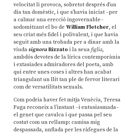
velocitat li provoca, sobretot després d’un
dia tan domèstic, i que s’havia iniciat –per
a calmar una erecció ingovernable–
sodomitzant el bo de
William Fletcher
, el
seu criat més fidel i polivalent, i que havia
seguit amb una trobada per a dinar amb la
viuda
signora
Rizzato
i la seua
figlia
,
ambdós devotes de la lírica contemporània
i extasiades admiradores del poeta, amb
qui entre unes coses i altres han acabat
triangulant un llit tan ple de fervor literari
com de versatilitats sexuals.
Com podria haver fet mitja Venècia, Teresa
Fuga reconeix a l’instant –i entusiasmada–
el genet que cavalca i que passa pel seu
costat com un rellamp: camisa mig
despassada, unflada per les ràfegues de la