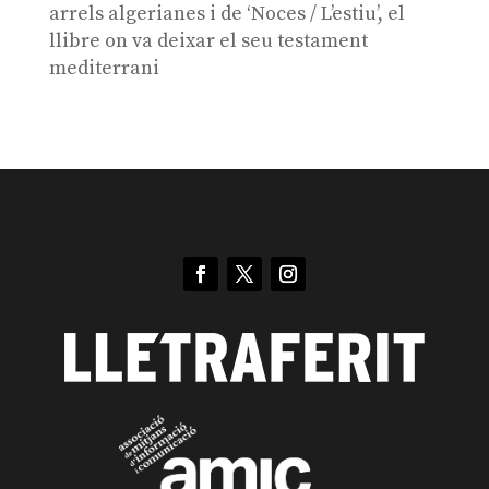
arrels algerianes i de ‘Noces / L’estiu’, el
llibre on va deixar el seu testament
mediterrani