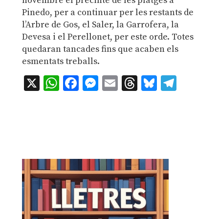
novembre el precinte de les platges a
Pinedo, per a continuar per les restants de
l’Arbre de Gos, el Saler, la Garrofera, la
Devesa i el Perellonet, per este orde. Totes
quedaran tancades fins que acaben els
esmentats treballs.
X
WhatsApp
Facebook
Messenger
Email
Threads
Bluesky
Teleg