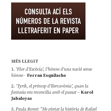
MÉS LLEGIT
1.
‘Flor d’Escòcia’, l’himne d’una nació sense
himne–
Ferran Esquilache
2.
‘Tyrik, el príncep d’Ilercavònia’, quan la
fantasia ens reconcilia amb el passat
–
Karol
Jabaloyas
3.
Paula Bonet: “He pintat la història de Rafael