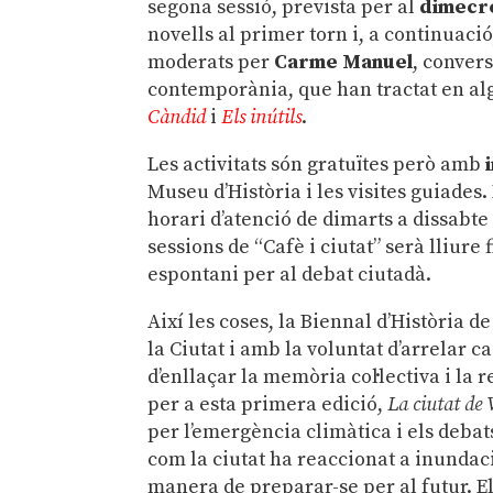
segona sessió, prevista per al
dimecr
novells al primer torn i, a continuaci
moderats per
Carme Manuel
, convers
contemporània, que han tractat en al
Càndid
i
Els inútils
.
Les activitats són gratuïtes però amb
Museu d’Història i les visites guiades
horari d’atenció de dimarts a dissabte 
sessions de “Cafè i ciutat” serà lliur
espontani per al debat ciutadà.
Així les coses, la Biennal d’Història 
la Ciutat i amb la voluntat d’arrelar ca
d’enllaçar la memòria col·lectiva i la 
per a esta primera edició,
La ciutat de
per l’emergència climàtica i els debat
com la ciutat ha reaccionat a inundac
manera de preparar-se per al futur. Els p