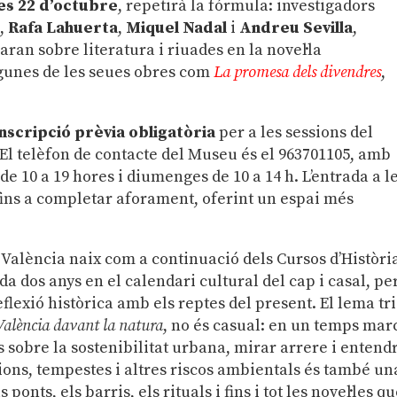
es
22 d’octubre
, repetirà la fórmula: investigadors
ó,
Rafa Lahuerta
,
Miquel Nadal
i
Andreu Sevilla
,
aran sobre literatura i riuades en la novel·la
gunes de les seues obres com
La promesa dels divendres
,
inscripció prèvia obligatòria
per a les sessions del
. El telèfon de contacte del Museu és el 963701105, amb
de 10 a 19 hores i diumenges de 10 a 14 h. L’entrada a l
e fins a completar aforament, oferint un espai més
de València naix com a continuació dels Cursos d’Històri
da dos anys en el calendari cultural del cap i casal, per
reflexió històrica amb els reptes del present. El lema tri
 València davant la natura
, no és casual: en un temps mar
s sobre la sostenibilitat urbana, mirar arrere i entend
ions, tempestes i altres riscos ambientals és també un
onts, els barris, els rituals i fins i tot les novel·les q