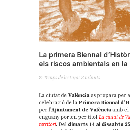
La primera Biennal d’Històri
els riscos ambientals en la ci
Temps de lectura:
3
minuts
La ciutat de
València
es prepara per a 
celebració de la
Primera Biennal d’Hi
per l’
Ajuntament de València
amb el 
enguany porten per títol
La ciutat de Va
territori
. Del
dimarts
14 al dissabte 2