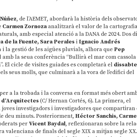
 Núñez
, de l’AEMET, abordarà la història dels observat
e
Carmen Zornoza
analitzarà el valor de la cartografi
aturals, amb especial atenció a la DANA de 2024. Dos d
a de la Fuente, Sara Perales
i
Ignacio Andrés
 i la gestió de les aigües pluvials, alhora que
Pep
al amb la seua conferència “Bullirà el mar com cassola
”. El cicle de visites guiades es completarà el
dissabt
els seus molls, que culminarà a la vora de l’edifici del
per a la trobada i la conversa en format més obert am
i d’Arquitectes
(C/ Hernan Cortés, 6). La primera, el
a joves investigadors i investigadores que compartiran 
 de deu minuts. Posteriorment,
Héctor Sanchis, Carme
oderats per
Vicent Baydal
, reflexionaran sobre la rela
ura valenciana de finals del segle XIX a mitjan segle XX