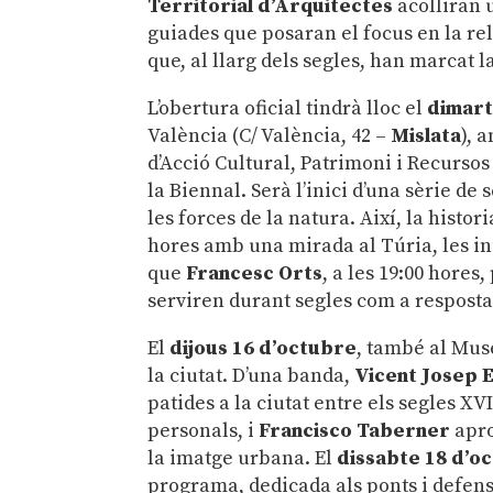
Territorial d’Arquitectes
acolliran 
guiades que posaran el focus en la rela
que, al llarg dels segles, han marcat l
L’obertura oficial tindrà lloc el
dimart
València (C/ València, 42 –
Mislata
), 
d’Acció Cultural, Patrimoni i Recursos
la Biennal. Serà l’inici d’una sèrie de
les forces de la natura. Així, la histo
hores amb una mirada al Túria, les in
que
Francesc Orts
, a les 19:00 hores
serviren durant segles com a resposta 
El
dijous
16 d’octubre
, també al Muse
la ciutat. D’una banda,
Vicent Josep 
patides a la ciutat entre els segles XVI
personals, i
Francisco Taberner
apro
la imatge urbana. El
dissabte
18 d’o
programa, dedicada als ponts i defense