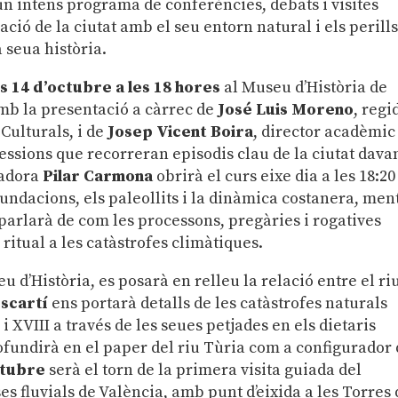
un intens programa de conferències, debats i visites
ció de la ciutat amb el seu entorn natural i els perill
a seua història.
s
14 d’octubre a les 18 hores
al Museu d’Història de
amb la presentació a càrrec de
José Luis Moreno
, regi
 Culturals, i de
Josep Vicent Boira
, director acadèmic
 sessions que recorreran episodis clau de la ciutat dava
riadora
Pilar Carmona
obrirà el curs eixe dia a les 18:20
undacions, els paleollits i la dinàmica costanera, men
, parlarà de com les processons, pregàries i rogatives
ritual a les catàstrofes climàtiques.
u d’Història, es posarà en relleu la relació entre el riu
Escartí
ens portarà detalls de les catàstrofes naturals
 i XVIII a través de les seues petjades en els dietaris
fundirà en el paper del riu Tùria com a configurador
ctubre
serà el torn de la primera visita guiada del
s fluvials de València, amb punt d’eixida a les Torres