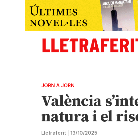
JORN A JORN
València s’in
natura i el ri
Lletraferit
|
13/10/2025