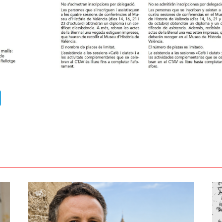
ads
uesky
Telegram