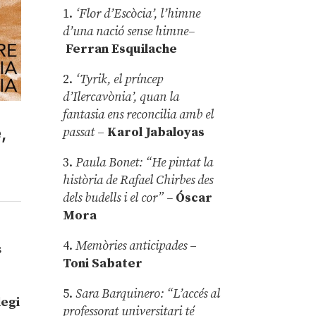
1.
‘Flor d’Escòcia’, l’himne
d’una nació sense himne–
Ferran Esquilache
2.
‘Tyrik, el príncep
d’Ilercavònia’, quan la
fantasia ens reconcilia amb el
,
passat
–
Karol Jabaloyas
3.
Paula Bonet: “He pintat la
història de Rafael Chirbes des
dels budells i el cor” –
Óscar
Mora
4.
Memòries anticipades
–
s
Toni Sabater
5.
Sara Barquinero: “L’accés al
legi
professorat universitari té