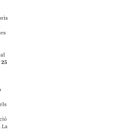
oris
a
ies
 al
e
25
b
els
ció
. La