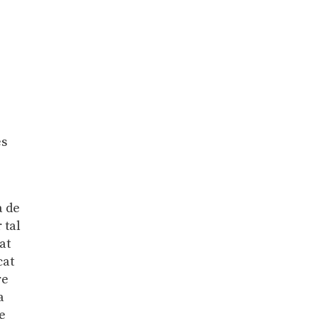
es
a de
 tal
at
cat
re
a
ue