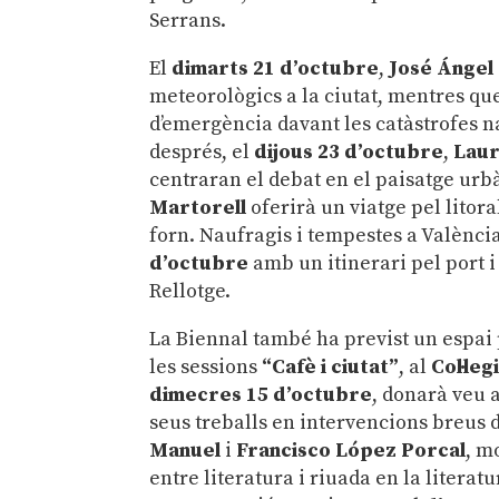
Serrans.
El
dimarts
21 d’octubre
,
José Ángel
meteorològics a la ciutat, mentres qu
d’emergència davant les catàstrofes n
després, el
dijous
23 d’octubre
,
Laur
centraran el debat en el paisatge urbà
Martorell
oferirà un viatge pel litor
forn. Naufragis i tempestes a València
d’octubre
amb un itinerari pel port i 
Rellotge.
La Biennal també ha previst un espai 
les sessions
“Cafè i ciutat”
, al
Col·leg
dimecres
15 d’octubre
, donarà veu 
seus treballs en intervencions breus
Manuel
i
Francisco López Porcal
, m
entre literatura i riuada en la literat