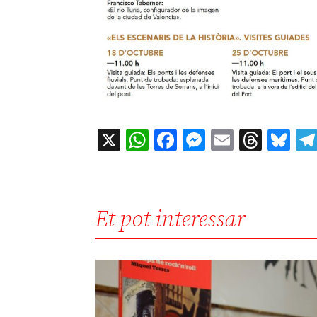
X
WhatsApp
Facebook
Messenger
Email
Thre
Bl
Et pot interessar