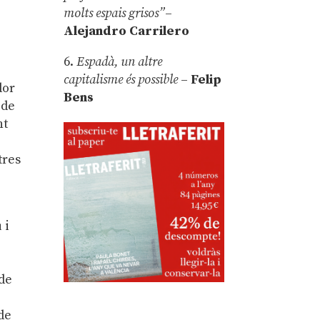
molts espais grisos”
–
s
Alejandro Carrilero
6.
Espadà, un altre
capitalisme és possible
–
Felip
dor
Bens
 de
nt
tres
 i
 de
 de