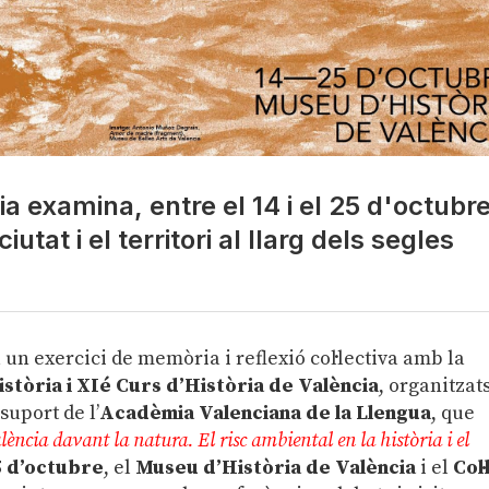
a examina, entre el 14 i el 25 d'octubre
utat i el territori al llarg dels segles
un exercici de memòria i reflexió col·lectiva amb la
stòria i XIé Curs d’Història de València
, organitzat
suport de l’
Acadèmia Valenciana de la Llengua
, que
lència davant la natura. El risc ambiental en la història i el
5 d’octubre
, el
Museu d’Història de València
i el
Col·