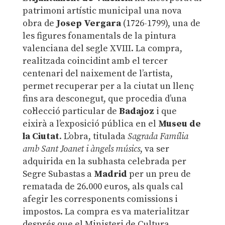
patrimoni artístic municipal una nova
obra de
Josep Vergara
(1726-1799), una de
les figures fonamentals de la pintura
valenciana del segle XVIII. La compra,
realitzada coincidint amb el tercer
centenari del naixement de l’artista,
permet recuperar per a la ciutat un llenç
fins ara desconegut, que procedia d’una
col·lecció particular de
Badajoz
i que
eixirà a l’exposició pública en el
Museu de
la Ciutat
. L’obra, titulada
Sagrada Família
amb Sant Joanet i àngels músics
, va ser
adquirida en la subhasta celebrada per
Segre Subastas a
Madrid
per un preu de
rematada de 26.000 euros, als quals cal
afegir les corresponents comissions i
impostos. La compra es va materialitzar
després que el Ministeri de Cultura