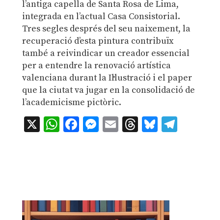
l’antiga capella de Santa Rosa de Lima,
integrada en l’actual Casa Consistorial.
Tres segles després del seu naixement, la
recuperació d’esta pintura contribuïx
també a reivindicar un creador essencial
per a entendre la renovació artística
valenciana durant la Il·lustració i el paper
que la ciutat va jugar en la consolidació de
l’academicisme pictòric.
X
WhatsApp
Facebook
Messenger
Email
Threads
Bluesky
Teleg