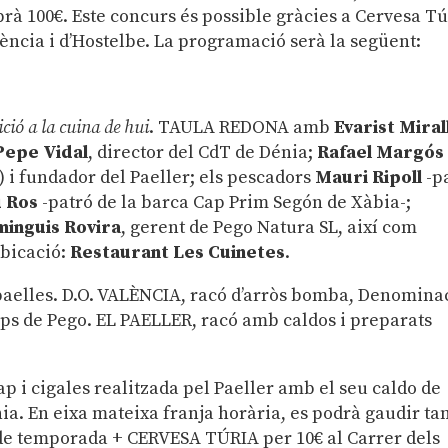
brà 100€. Este concurs és possible gràcies a Cervesa Tú
alència i d’Hostelbe. La programació serà la següent:
ició a la cuina de hui
. TAULA REDONA amb
Evarist Miral
epe Vidal
, director del CdT de Dénia;
Rafael Margós
) i fundador del Paeller; els pescadors
Mauri Ripoll
-p
 Ros
-patró de la barca Cap Prim Segón de Xàbia-;
minguis Rovira
, gerent de Pego Natura SL, així com
Ubicació:
Restaurant Les Cuinetes
.
paelles. D.O. VALÈNCIA, racó d’arròs bomba, Denomina
mps de Pego. EL PAELLER, racó amb caldos i preparats
p i cigales realitzada pel Paeller amb el seu caldo de
Dénia. En eixa mateixa franja horària, es podrà gaudir t
e temporada + CERVESA TÚRIA per 10€ al Carrer dels