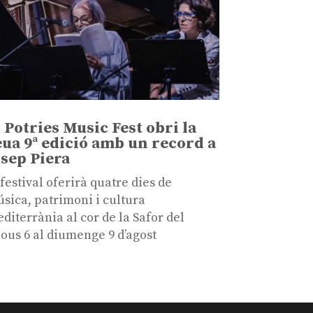
l Potries Music Fest obri la
eua 9ª edició amb un record a
osep Piera
 festival oferirà quatre dies de
sica, patrimoni i cultura
diterrània al cor de la Safor del
jous 6 al diumenge 9 d’agost