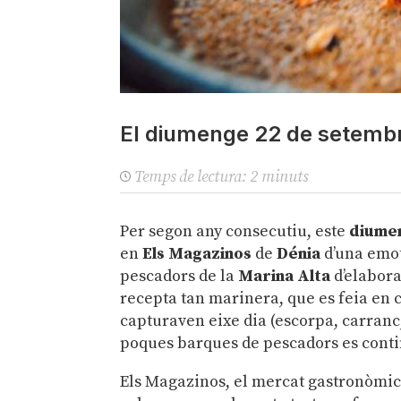
El diumenge 22 de setemb
Temps de lectura:
2
minuts
Per segon any consecutiu, este
diume
en
Els Magazinos
de
Dénia
d’una emot
pescadors de la
Marina Alta
d’elabora
recepta tan marinera, que es feia en c
capturaven eixe dia (escorpa, carranc,
poques barques de pescadors es cont
Els Magazinos, el mercat gastronòmic 