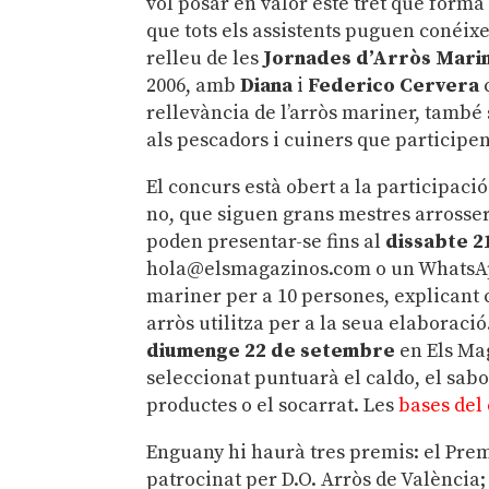
vol posar en valor este tret que forma 
que tots els assistents puguen conéixe
relleu de les
Jornades d’Arròs Mari
2006, amb
Diana
i
Federico Cervera
c
rellevància de l’arròs mariner, també 
als pescadors i cuiners que participen
El concurs està obert a la participaci
no, que siguen grans mestres arrossers
poden presentar-se fins al
dissabte 
hola@elsmagazinos.com o un WhatsApp
mariner per a 10 persones, explicant co
arròs utilitza per a la seua elaboració
diumenge 22 de setembre
en Els Mag
seleccionat puntuarà el caldo, el sabor, 
productes o el socarrat. Les
bases del
Enguany hi haurà tres premis: el Prem
patrocinat per D.O. Arròs de València;