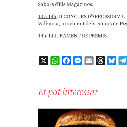
Sabors d’Els Magazinos.
13 a 14h
. II CONCURS D’ARROSSOS VIU
València, provinent dels camps de
Pe
14h
. LLIURAMENT DE PREMIS.
X
WhatsApp
Facebook
Messenger
Email
Thre
Bl
Et pot interessar