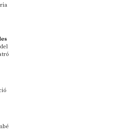
ria
les
del
atró
ció
ambé