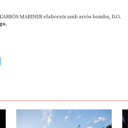
 L’ARRÒS MARINER elaborats amb arròs bomba, D.O.
go
.
ads
uesky
Telegram