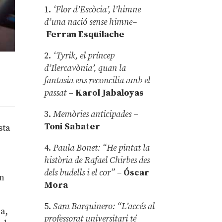
1.
‘Flor d’Escòcia’, l’himne
d’una nació sense himne–
Ferran Esquilache
2.
‘Tyrik, el príncep
d’Ilercavònia’, quan la
fantasia ens reconcilia amb el
passat
–
Karol Jabaloyas
3.
Memòries anticipades
–
Toni Sabater
sta
4.
Paula Bonet: “He pintat la
història de Rafael Chirbes des
dels budells i el cor” –
Óscar
en
Mora
5.
Sara Barquinero: “L’accés al
a,
professorat universitari té