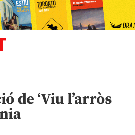
ó de ‘Viu l’arròs
nia