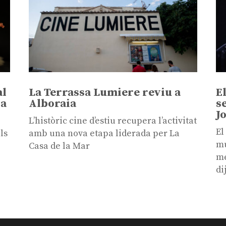
al
La Terrassa Lumiere reviu a
E
sa
Alboraia
s
J
L’històric cine d’estiu recupera l’activitat
El
ls
amb una nova etapa liderada per La
mú
Casa de la Mar
me
di