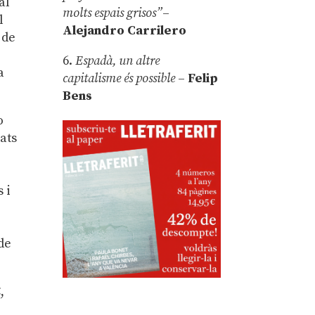
al
molts espais grisos”
–
l
Alejandro Carrilero
 de
6.
Espadà, un altre
a
capitalisme és possible
–
Felip
Bens
o
ats
 i
 de
,