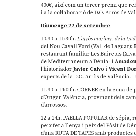
400€, així com un tercer premi que re
i a la col·laboració de D.O. Arròs de V
Diumenge 22 de setembre
10.30 a 11:30h
.
L’arròs mariner: de la trad
del Nou Cavall Verd (Vall de Laguar);
P
restaurant familiar Les Bairetas (Xiva
de Mediterraneum a Dénia- i
Amadeu
l’historiador
Javier Calvo
i
Vicent Do
experts de la D.O. Arròs de València. 
11.30 a 14:00h
. CÒRNER en la zona de 
d’Origen València, provinent dels ca
d’arrossos.
12 a 14h
. PAELLA POPULAR de sépia, ra
peix fet a llenya i peix del Pòsit de 
d’una RUTA DE TAPES amb productes d