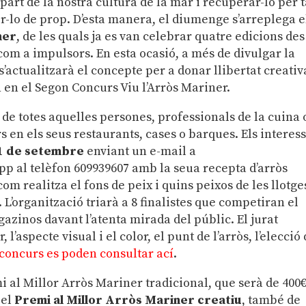
part de la nostra cultura de la mar i recuperar-lo per t
r-lo de prop. D’esta manera, el diumenge s’arreplega e
ner
, de les quals ja es van celebrar quatre edicions des
om a impulsors. En esta ocasió, a més de divulgar la
s’actualitzarà el concepte per a donar llibertat creativ
 en el Segon Concurs Viu l’Arròs Mariner.
ó de totes aquelles persones, professionals de la cuina 
 en els seus restaurants, cases o barques. Els interess
21 de setembre
enviant un e-mail a
 al telèfon 609939607 amb la seua recepta d’arròs
m realitza el fons de peix i quins peixos de les llotges
. L’organització triarà a 8 finalistes que competiran el
azinos davant l’atenta mirada del públic. El jurat
l’aspecte visual i el color, el punt de l’arròs, l’elecció
 concurs es poden consultar ací
.
i al Millor Arròs Mariner tradicional, que serà de 400€
 el
Premi al Millor Arròs Mariner creatiu
, també de