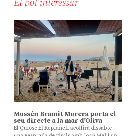
Et pot interessar
Mossén Bramit Morera porta el
seu directe a la mar d’Oliva
El Quiosc El Replanell acollirà dissabte
una vesprada de vinils amb Joan Mel i un