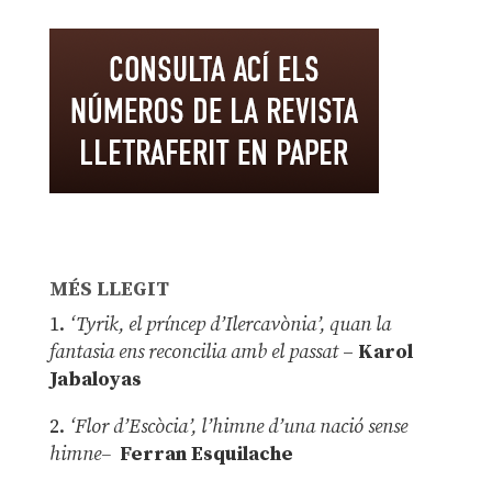
MÉS LLEGIT
1.
‘Tyrik, el príncep d’Ilercavònia’, quan la
fantasia ens reconcilia amb el passat
–
Karol
Jabaloyas
2.
‘Flor d’Escòcia’, l’himne d’una nació sense
himne–
Ferran Esquilache