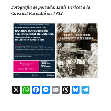
Fotografia de portada: Lluís Pericot a la
Cova del Parpalló en 1932
X
WhatsApp
Facebook
Messenger
Email
Threads
Bluesky
Teleg