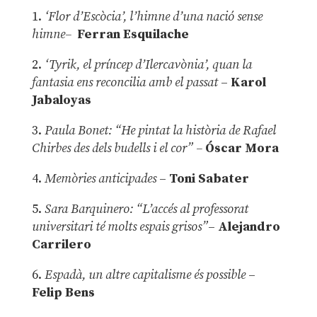
1.
‘Flor d’Escòcia’, l’himne d’una nació sense
himne–
Ferran Esquilache
2.
‘Tyrik, el príncep d’Ilercavònia’, quan la
fantasia ens reconcilia amb el passat
–
Karol
Jabaloyas
3.
Paula Bonet: “He pintat la història de Rafael
Chirbes des dels budells i el cor” –
Óscar Mora
4.
Memòries anticipades
–
Toni Sabater
5.
Sara Barquinero: “L’accés al professorat
universitari té molts espais grisos”
–
Alejandro
Carrilero
6.
Espadà, un altre capitalisme és possible
–
Felip Bens