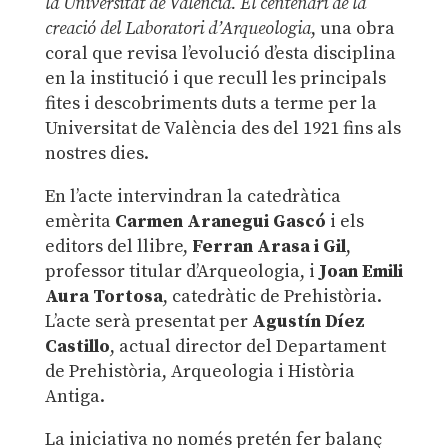
la Universitat de València. El centenari de la
creació del Laboratori d’Arqueologia
, una obra
coral que revisa l’evolució d’esta disciplina
en la institució i que recull les principals
fites i descobriments duts a terme per la
Universitat de València des del 1921 fins als
nostres dies.
En l’acte intervindran la catedràtica
emèrita
Carmen Aranegui Gascó
i els
editors del llibre,
Ferran Arasa i Gil
,
professor titular d’Arqueologia, i
Joan Emili
Aura Tortosa
, catedràtic de Prehistòria.
L’acte serà presentat per
Agustín Díez
Castillo
, actual director del Departament
de Prehistòria, Arqueologia i Història
Antiga.
La iniciativa no només pretén fer balanç