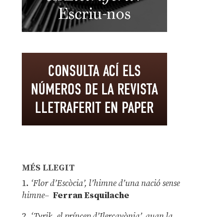
MÉS LLEGIT
1.
‘Flor d’Escòcia’, l’himne d’una nació sense
himne–
Ferran Esquilache
2.
‘Tyrik, el príncep d’Ilercavònia’, quan la