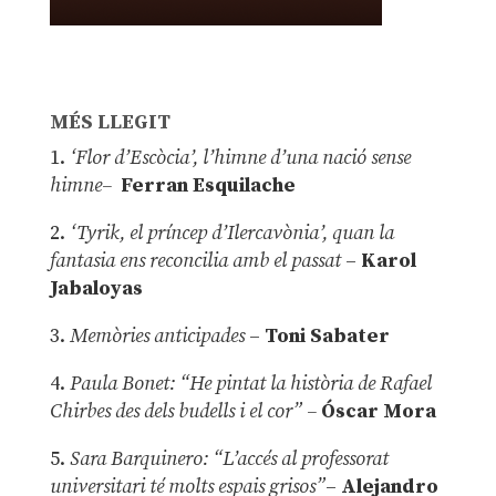
MÉS LLEGIT
1.
‘Flor d’Escòcia’, l’himne d’una nació sense
himne–
Ferran Esquilache
2.
‘Tyrik, el príncep d’Ilercavònia’, quan la
fantasia ens reconcilia amb el passat
–
Karol
Jabaloyas
3.
Memòries anticipades
–
Toni Sabater
4.
Paula Bonet: “He pintat la història de Rafael
Chirbes des dels budells i el cor” –
Óscar Mora
5.
Sara Barquinero: “L’accés al professorat
universitari té molts espais grisos”
–
Alejandro