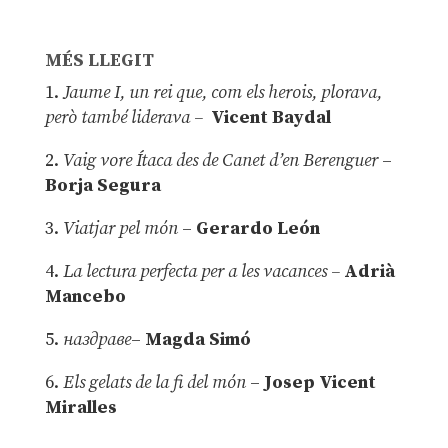
MÉS LLEGIT
1.
Jaume I, un rei que, com els herois, plorava,
però també liderava –
Vicent Baydal
2.
Vaig vore Ítaca des de Canet d’en Berenguer
–
Borja Segura
3.
Viatjar pel món
–
Gerardo León
4.
La lectura perfecta per a les vacances –
Adrià
Mancebo
5.
наздраве
–
Magda Simó
6.
Els gelats de la fi del món
–
Josep Vicent
Miralles