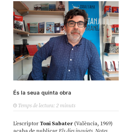
És la seua quinta obra
Temps de lectura:
2
minuts
L’escriptor
Toni Sabater
(València, 1969)
acaba de publicar
Els dies inquiets. Notes