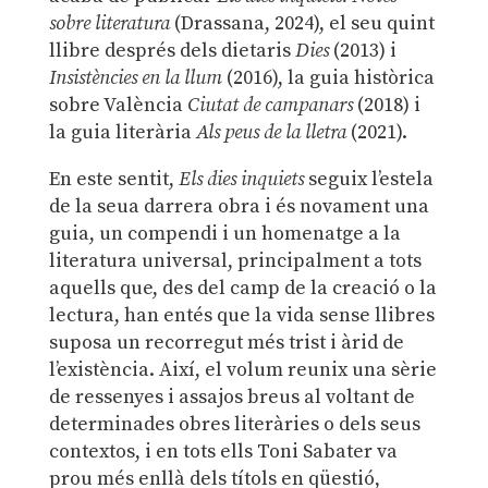
sobre literatura
(Drassana, 2024), el seu quint
llibre després dels dietaris
Dies
(2013) i
Insistències en la llum
(2016), la guia històrica
sobre València
Ciutat de campanars
(2018) i
la guia literària
Als peus de la lletra
(2021).
En este sentit,
Els dies inquiets
seguix l’estela
de la seua darrera obra i és novament una
guia, un compendi i un homenatge a la
literatura universal, principalment a tots
aquells que, des del camp de la creació o la
lectura, han entés que la vida sense llibres
suposa un recorregut més trist i àrid de
l’existència. Així, el volum reunix una sèrie
de ressenyes i assajos breus al voltant de
determinades obres literàries o dels seus
contextos, i en tots ells Toni Sabater va
prou més enllà dels títols en qüestió,