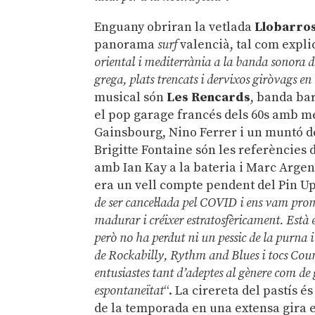
Enguany obriran la vetlada
Llobarro
panorama
surf
valencià, tal com explic
oriental i mediterrània a la banda sonora 
grega, plats trencats i dervixos giròvags en
musical són
Les Rencards
, banda ba
el pop garage francés dels 60s amb me
Gainsbourg, Nino Ferrer i un muntó 
Brigitte Fontaine són les referències 
amb Ian Kay a la bateria i Marc Argen
era un vell compte pendent del Pin Up
de ser cancel·lada pel COVID i ens vam prom
madurar i créixer estratosfèricament. Està 
però no ha perdut ni un pessic de la purna i
de Rockabilly, Rythm and Blues i tocs Count
entusiastes tant d’adeptes al gènere com de 
espontaneïtat
“. La cirereta del pastís 
de la temporada en una extensa gira e