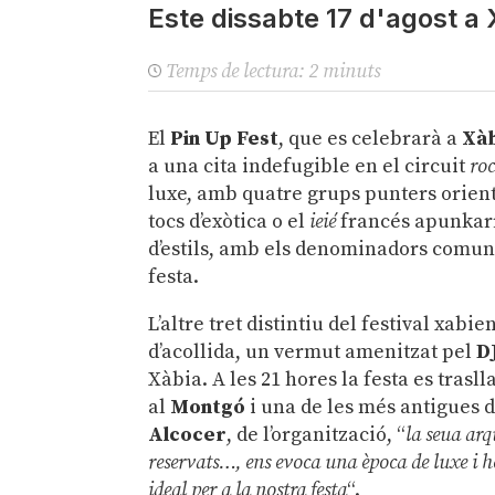
Este dissabte 17 d'agost a 
Temps de lectura:
2
minuts
El
Pin Up Fest
, que es celebrarà a
Xà
a una cita indefugible en el circuit
roc
luxe, amb quatre grups punters orient
tocs d’exòtica o el
ieié
francés apunkarra
d’estils, amb els denominadors comuns de
festa.
L’altre tret distintiu del festival xa
d’acollida, un vermut amenitzat pel
D
Xàbia. A les 21 hores la festa es trasl
al
Montgó
i una de les més antigues d
Alcocer
, de l’organització, “
la seua arq
reservats…, ens evoca una època de luxe i 
ideal per a la nostra festa
“.