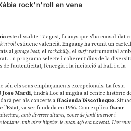
Xàbia rock'n'roll en vena
bia
este dissabte 17 agost, fa anys que s’ha consolidat 
k’n’roll
estiuenc valencià. Enguany ha reunit un cartel
ats al
garage beat
, el
rockabilly
, el
surf
instrumental am
t. Un programa selecte i coherent dins de la diversit
 l’autenticitat, l’energia i la incitació al ball i a la
bienc són els seus emplaçaments excepcionals. La festa
J Jose Mardi
, tindrà lloc al migdia al centre històric d
ladarà per als concerts a
Hacienda Discotheque
. Situa
e l’Estat, va ser fundada en 1966. Com explica
Óscar
uitectura, amb diverses altures, zones de jardí interior i
hedonisme amb aires hippies de quan açò era novetat. L’escenar