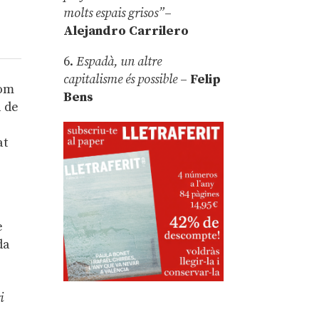
molts espais grisos”
–
Alejandro Carrilero
6.
Espadà, un altre
capitalisme és possible
–
Felip
com
Bens
l de
b
at
e
da
i