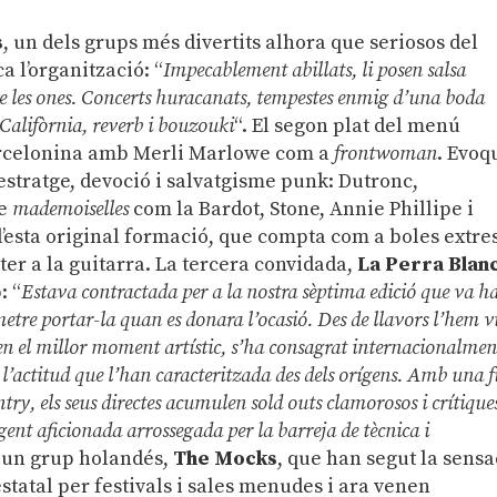
s
, un dels grups més divertits alhora que seriosos del
a l’organització: “
Impecablement abillats, li posen salsa
de les ones. Concerts huracanats, tempestes enmig d’una boda
 Califòrnia, reverb i bouzouki
“. El segon plat del menú
rcelonina amb Merli Marlowe com a
frontwoman
. Evoq
stratge, devoció i salvatgisme punk: Dutronc,
de
mademoiselles
com la Bardot, Stone, Annie Phillipe i
d’esta original formació, que compta com a boles extre
ter a la guitarra. La tercera convidada,
La Perra Blan
: “
Estava contractada per a la nostra sèptima edició que va h
etre portar-la quan es donara l’ocasió. Des de llavors l’hem v
en el millor moment artístic, s’ha consagrat internacionalmen
 l’actitud que l’han caracteritzada des dels orígens. Amb una f
ry, els seus directes acumulen sold outs clamorosos i crítique
gent aficionada arrossegada per la barreja de tècnica i
és un grup holandés,
The Mocks
, que han segut la sensa
statal per festivals i sales menudes i ara venen