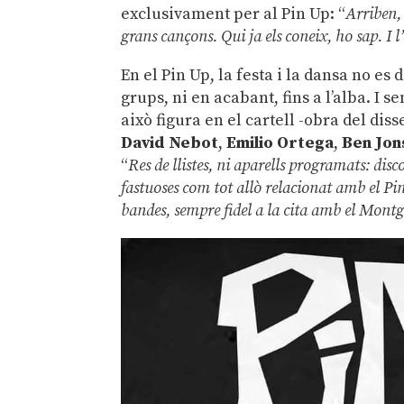
exclusivament per al Pin Up: “
Arriben, 
grans cançons. Qui ja els coneix, ho sap. I l’
En el Pin Up, la festa i la dansa no e
grups, ni en acabant, fins a l’alba. I 
això figura en el cartell -obra del di
David Nebot
,
Emilio Ortega
,
Ben Jon
“
Res de llistes, ni aparells programats: disc
fastuoses com tot allò relacionat amb el Pi
bandes, sempre fidel a la cita amb el Mont