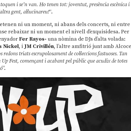
toquen i se’n van. Ho tenen tot: joventut, presència escènica i
altra gent, al·lucinareu!
“.
s detenen ni un moment, ni abans dels concerts, ni entre
sense rebaixar ni un moment el nivell d’exquisidesa. Per
ssenyador
Fer Rayos-
una nòmina de DJs d’alta volada:
s Nickel
, i
JM Crivillén
, l’altre amfitrió junt amb Alcoce
os redons triats escrupolosament de col·leccions fastuoses. Tan
n Up Fest, començant i acabant pel públic que acudix de totes
gó
”.