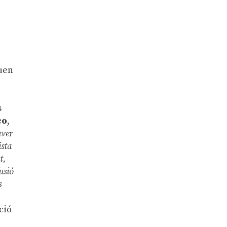
uen
s
co
,
aver
ista
t,
usió
s
ció