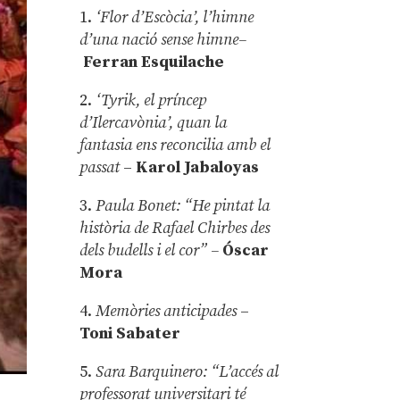
1.
‘Flor d’Escòcia’, l’himne
d’una nació sense himne–
Ferran Esquilache
2.
‘Tyrik, el príncep
d’Ilercavònia’, quan la
fantasia ens reconcilia amb el
passat
–
Karol Jabaloyas
3.
Paula Bonet: “He pintat la
història de Rafael Chirbes des
dels budells i el cor” –
Óscar
Mora
4.
Memòries anticipades
–
Toni Sabater
5.
Sara Barquinero: “L’accés al
professorat universitari té