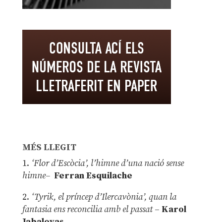
MÉS LLEGIT
1.
‘Flor d’Escòcia’, l’himne d’una nació sense
himne–
Ferran Esquilache
2.
‘Tyrik, el príncep d’Ilercavònia’, quan la
fantasia ens reconcilia amb el passat
–
Karol
Jabaloyas