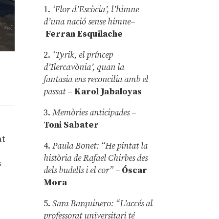
1.
‘Flor d’Escòcia’, l’himne
d’una nació sense himne–
Ferran Esquilache
2.
‘Tyrik, el príncep
d’Ilercavònia’, quan la
fantasia ens reconcilia amb el
passat
–
Karol Jabaloyas
3.
Memòries anticipades
–
Toni Sabater
at
4.
Paula Bonet: “He pintat la
història de Rafael Chirbes des
s
dels budells i el cor” –
Óscar
,
Mora
5.
Sara Barquinero: “L’accés al
professorat universitari té