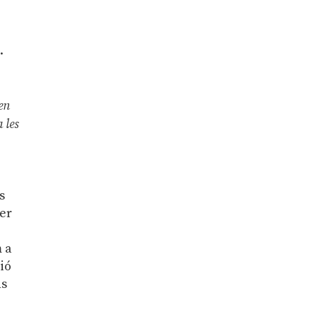
o
.
en
 les
s
per
m a
ió
ns