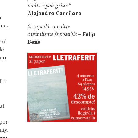
–
molts espais grisos”
–
Alejandro Carrilero
de
ina.
6.
Espadà, un altre
capitalisme és possible
–
Felip
r al
Bens
de
 un
llir
ut
 per
any.
emi