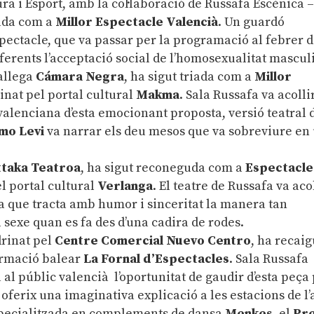
ra i Esport, amb la col·laboració de Russafa Escènica 
iada com a
Millor Espectacle Valencià
. Un guardó
pectacle, que va passar per la programació al febrer 
diferents l’acceptació social de l’homosexualitat mascul
allega
Cámara Negra
, ha sigut triada com a
Millor
inat pel portal cultural
Makma
. Sala Russafa va acolli
valenciana d’esta emocionant proposta, versió teatral 
mo Levi
va narrar els deu mesos que va sobreviure en
ttaka Teatroa
, ha sigut reconeguda com a
Espectacle
l portal cultural
Verlanga
. El teatre de Russafa va aco
a que tracta amb humor i sinceritat la manera tan
l sexe quan es fa des d’una cadira de rodes.
drinat pel
Centre Comercial Nuevo Centro
, ha recaig
formació balear
La Fornal d’Espectacles
. Sala Russafa
l públic valencià l’oportunitat de gaudir d’esta peça
 oferix una imaginativa explicació a les estacions de l’
especialitzada en complements de dansa
Menkes
, el
Pr