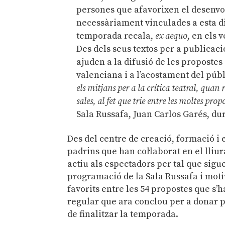
persones que afavorixen el desenvo
necessàriament vinculades a esta di
temporada recala,
ex aequo
, en els 
Des dels seus textos per a publicac
ajuden a la difusió de les proposte
valenciana i a l’acostament del públi
els mitjans per a la crítica teatral, quan 
sales, al fet que trie entre les moltes prop
Sala Russafa, Juan Carlos Garés, du
Des del centre de creació, formació i 
padrins que han col·laborat en el lli
actiu als espectadors per tal que sigu
programació de la Sala Russafa i moti
favorits entre les 54 propostes que s
regular que ara conclou per a donar 
de finalitzar la temporada.