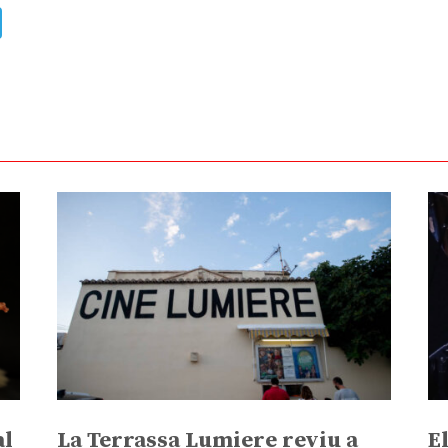
ads
uesky
Telegram
al
La Terrassa Lumiere reviu a
E