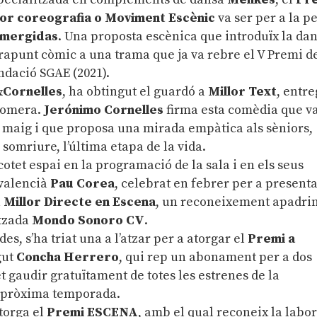
illor coreografia o Moviment Escènic
va ser per a la p
mergidas
. Una proposta escènica que introduïx la da
rapunt còmic a una trama que ja va rebre el V Premi d
dació SGAE (2021).
Cornelles
, ha obtingut el guardó a
Millor Text
, entre
romera.
Jerónimo Cornelles
firma esta comèdia que v
l maig i que proposa una mirada empàtica als sèniors,
 somriure, l’última etapa de la vida.
otet espai en la programació de la sala i en els seus
 valencià
Pau Corea
, celebrat en febrer per a presenta
a
Millor Directe en Escena
, un reconeixement apadri
itzada
Mondo Sonoro CV
.
s, s’ha triat una a l’atzar per a atorgar el
Premi a
gut
Concha Herrero
, qui rep un abonament per a dos
 gaudir gratuïtament de totes les estrenes de la
a pròxima temporada.
atorga el
Premi ESCENA
, amb el qual reconeix la labor