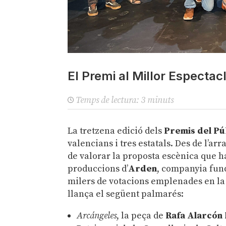
El Premi al Millor Espectac
Temps de lectura:
3
minuts
La tretzena edició dels
Premis del Pú
valencians i tres estatals. Des de l’ar
de valorar la proposta escènica que h
produccions d’
Arden
, companyia fund
milers de votacions emplenades en la w
llança el següent palmarés:
Arcángeles
, la peça de
Rafa Alarcón