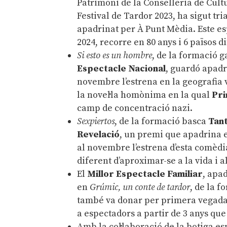
Patrimoni de la Conselleria de Cultu
Festival de Tardor 2023, ha sigut tr
apadrinat per À Punt Mèdia. Este es
2024, recorre en 80 anys i 6 països 
Si esto es un hombre
, de la formació g
Espectacle Nacional
, guardó apadr
novembre l’estrena en la geografia 
la novel·la homònima en la qual
Pri
camp de concentració nazi.
Sexpiertos
, de la formació basca
Tan
Revelació
, un premi que apadrina e
al novembre l’estrena d’esta comèdi
diferent d’aproximar-se a la vida i a
El
Millor Espectacle Familiar
, apa
en
Grúmic, un conte de tardor
, de la 
també va donar per primera vegada a
a espectadors a partir de 3 anys que
Amb la col·laboració de la botiga 