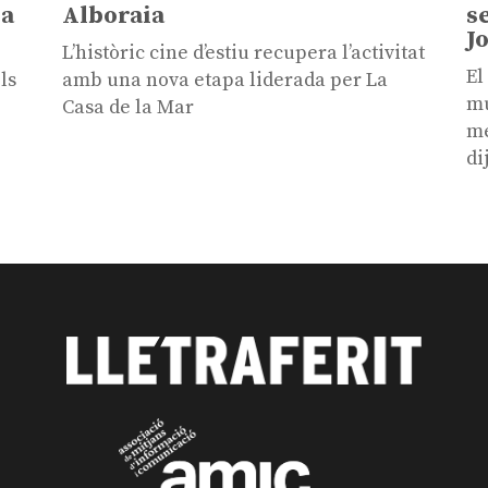
sa
Alboraia
s
J
L’històric cine d’estiu recupera l’activitat
El
ls
amb una nova etapa liderada per La
mú
Casa de la Mar
me
di