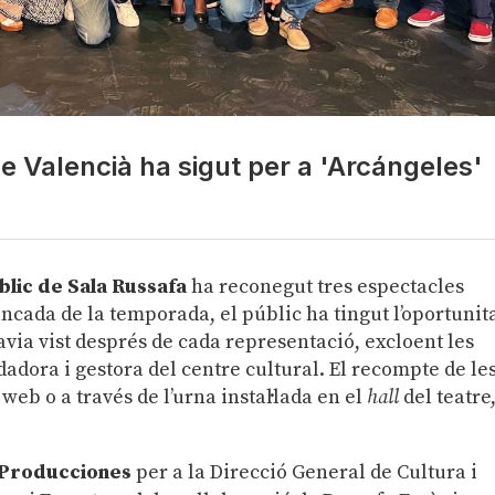
le Valencià ha sigut per a 'Arcángeles'
blic de Sala Russafa
ha reconegut tres espectacles
rancada de la temporada, el públic ha tingut l’oportunit
avia vist després de cada representació, excloent les
adora i gestora del centre cultural. El recompte de le
eb o a través de l’urna instal·lada en el
hall
del teatre
 Producciones
per a la Direcció General de Cultura i