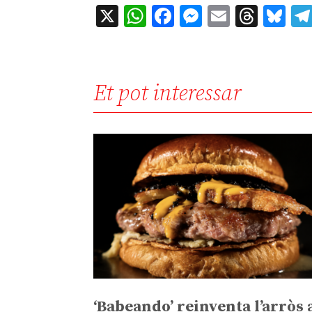
X
WhatsApp
Facebook
Messenger
Email
Thre
Bl
Et pot interessar
‘Babeando’ reinventa l’arròs 