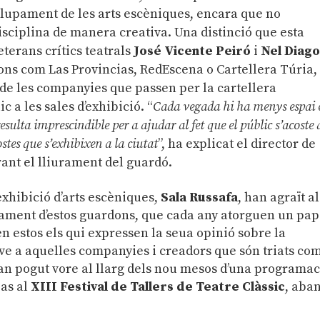
lupament de les arts escèniques, encara que no
sciplina de manera creativa. Una distinció que esta
veterans crítics teatrals
José Vicente Peiró
i
Nel Diag
ions com Las Provincias, RedEscena o Cartellera Túria,
s de les companyies que passen per la cartellera
c a les sales d’exhibició. “
Cada vegada hi ha menys espai 
resulta imprescindible per a ajudar al fet que el públic s’acoste a
ostes que s’exhibixen a la ciutat
”, ha explicat el director de
rant el lliurament del guardó.
exhibició d’arts escèniques,
Sala Russafa
, han agraït al
urament d’estos guardons, que cada any atorguen un pa
en estos els qui expressen la seua opinió sobre la
ve a aquelles companyies i creadors que són triats co
’han pogut vore al llarg dels nou mesos d’una programac
pas al
XIII Festival de Tallers de Teatre Clàssic
, aba