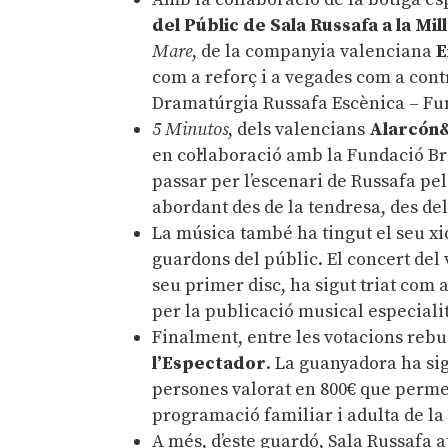
del Públic de Sala Russafa a la M
Mare
, de la companyia valenciana
E
com a reforç i a vegades com a cont
Dramatúrgia Russafa Escènica – Fun
5 Minutos
, dels valencians
Alarcón&
en col·laboració amb la Fundació B
passar per l’escenari de Russafa pe
abordant des de la tendresa, des del
La música també ha tingut el seu xic
guardons del públic. El concert del
seu primer disc, ha sigut triat com 
per la publicació musical especial
Finalment, entre les votacions rebude
l’Espectador
. La guanyadora ha si
persones valorat en 800€ que permet
programació familiar i adulta de l
A més, d’este guardó, Sala Russafa 