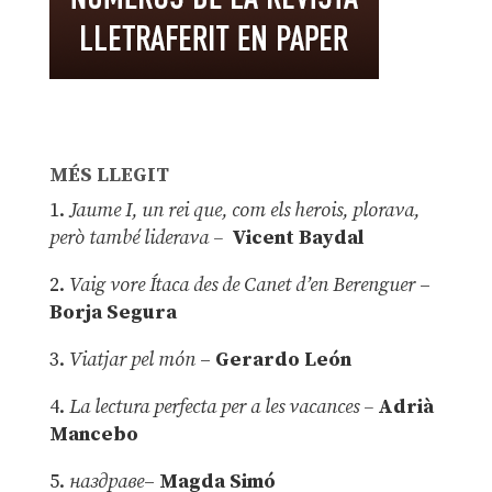
MÉS LLEGIT
1.
Jaume I, un rei que, com els herois, plorava,
però també liderava –
Vicent Baydal
2.
Vaig vore Ítaca des de Canet d’en Berenguer
–
Borja Segura
3.
Viatjar pel món
–
Gerardo León
4.
La lectura perfecta per a les vacances –
Adrià
Mancebo
5.
наздраве
–
Magda Simó