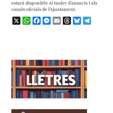
estarà disponible al tauler d’anuncis i als
canals oficials de l’Ajuntament.
X
WhatsApp
Facebook
Messenger
Email
Threads
Bluesky
Teleg