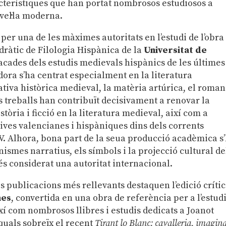
cterístiques que han portat nombrosos estudiosos a
vel·la moderna.
er una de les màximes autoritats en l’estudi de l’obra
dràtic de Filologia Hispànica de la
Universitat de
tacades dels estudis medievals hispànics de les últimes
dora s’ha centrat especialment en la literatura
rativa històrica medieval, la matèria artúrica, el roma
eus treballs han contribuït decisivament a renovar la
stòria i ficció en la literatura medieval, així com a
tives valencianes i hispàniques dins dels corrents
XV. Alhora, bona part de la seua producció acadèmica s
nismes narratius, els símbols i la projecció cultural de
 és considerat una autoritat internacional.
es publicacions més rellevants destaquen l’edició críti
mes
, convertida en una obra de referència per a l’estud
xí com nombrosos llibres i estudis dedicats a Joanot
 quals sobreïx el recent
Tirant lo Blanc: cavalleria, imagina