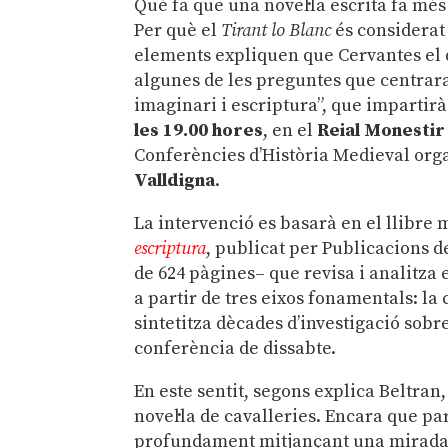
Què fa que una novel·la escrita fa més
Per què el
Tirant lo Blanc
és considerat 
elements expliquen que Cervantes el q
algunes de les preguntes que centrara
imaginari i escriptura”, que impartirà
les 19.00 hores
, en el
Reial Monestir
Conferències d’Història Medieval org
Valldigna
.
La intervenció es basarà en el llibre 
escriptura
, publicat per Publicacions d
de 624 pàgines– que revisa i analitza e
a partir de tres eixos fonamentals: la 
sintetitza dècades d’investigació sobr
conferència de dissabte.
En este sentit, segons explica Beltra
novel·la de cavalleries. Encara que par
profundament mitjançant una mirada 