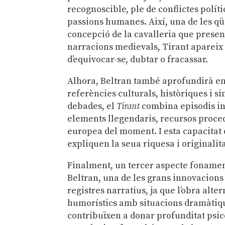
recognoscible, ple de conflictes políti
passions humanes. Així, una de les qü
concepció de la cavalleria que present
narracions medievals, Tirant apareix
d’equivocar-se, dubtar o fracassar.
Alhora, Beltran també aprofundirà en l
referències culturals, històriques i 
debades, el
Tirant
combina episodis ins
elements llegendaris, recursos procede
europea del moment. I esta capacitat 
expliquen la seua riquesa i originalita
Finalment, un tercer aspecte fonamenta
Beltran, una de les grans innovacions
registres narratius, ja que l’obra alt
humorístics amb situacions dramàtique
contribuïxen a donar profunditat psic