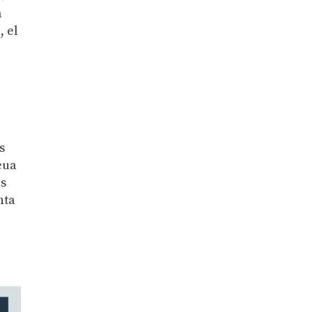
a
, el
s
eua
us
nta