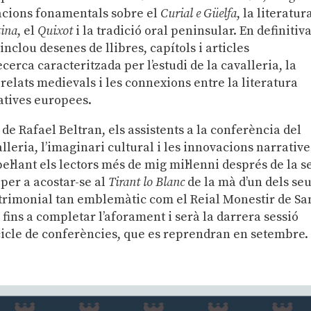
acions fonamentals sobre el
Curial e Güelfa
, la literatur
tina
, el
Quixot
i la tradició oral peninsular. En definitiva
inclou desenes de llibres, capítols i articles
ecerca caracteritzada per l’estudi de la cavalleria, la
 relats medievals i les connexions entre la literatura
ratives europees.
 de Rafael Beltran, els assistents a la conferència del
leria, l’imaginari cultural i les innovacions narrative
l·lant els lectors més de mig mil·lenni després de la s
 per a acostar-se al
Tirant lo Blanc
de la mà d’un dels se
atrimonial tan emblemàtic com el Reial Monestir de Sa
 fins a completar l’aforament i serà la darrera sessió
 cicle de conferències, que es reprendran en setembre.