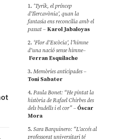
1.
‘Tyrik, el príncep
d’Ilercavònia’, quan la
fantasia ens reconcilia amb el
passat
–
Karol Jabaloyas
2.
‘Flor d’Escòcia’, l’himne
d’una nació sense himne–
Ferran Esquilache
3.
Memòries anticipades
–
Toni Sabater
4.
Paula Bonet: “He pintat la
not
història de Rafael Chirbes des
dels budells i el cor” –
Óscar
Mora
5.
Sara Barquinero: “L’accés al
professorat universitari té