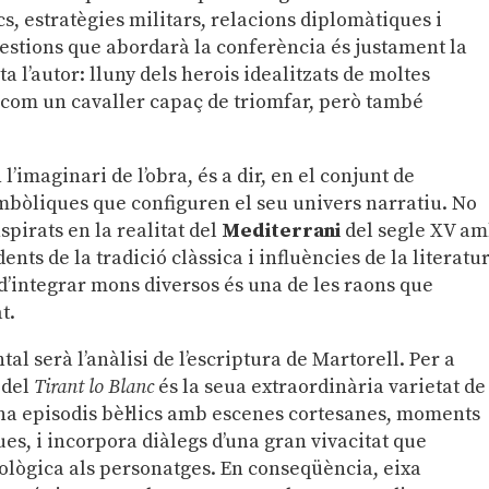
cs, estratègies militars, relacions diplomàtiques i
estions que abordarà la conferència és justament la
a l’autor: lluny dels herois idealitzats de moltes
 com un cavaller capaç de triomfar, però també
’imaginari de l’obra, és a dir, en el conjunt de
simbòliques que configuren el seu univers narratiu. No
pirats en la realitat del
Mediterrani
del segle XV a
nts de la tradició clàssica i influències de la literatu
d’integrar mons diversos és una de les raons que
t.
l serà l’anàlisi de l’escriptura de Martorell. Per a
 del
Tirant lo Blanc
és la seua extraordinària varietat de
erna episodis bèl·lics amb escenes cortesanes, moments
s, i incorpora diàlegs d’una gran vivacitat que
ològica als personatges. En conseqüència, eixa