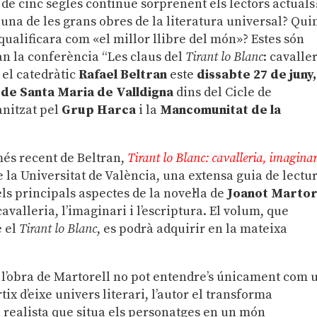
 de cinc segles continue sorprenent els lectors actuals
una de les grans obres de la literatura universal? Qui
ualificara com «el millor llibre del món»? Estes són
n la conferència “Les claus del
Tirant lo Blanc
: cavaller
 el catedràtic
Rafael Beltran
este
dissabte 27 de juny,
 de Santa Maria de Valldigna
dins del Cicle de
anitzat pel
Grup Harca
i la
Mancomunitat de la
més recent de Beltran,
Tirant lo Blanc: cavalleria, imaginar
e la Universitat de València, una extensa guia de lectu
ls principals aspectes de la novel·la de
Joanot Martor
cavalleria, l’imaginari i l’escriptura. El volum, que
e el
Tirant lo Blanc
, es podrà adquirir en la mateixa
n, l’obra de Martorell no pot entendre’s únicament com 
tix d’eixe univers literari, l’autor el transforma
realista que situa els personatges en un món