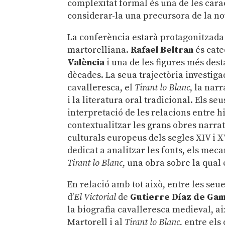
complexitat formal és una de les cara
considerar-la una precursora de la no
La conferència estarà protagonitzada p
martorelliana.
Rafael Beltran
és cate
València
i una de les figures més des
dècades. La seua trajectòria investiga
cavalleresca, el
Tirant lo Blanc
, la nar
i la literatura oral tradicional. Els s
interpretació de les relacions entre hi
contextualitzar les grans obres narra
culturals europeus dels segles XIV i 
dedicat a analitzar les fonts, els meca
Tirant lo Blanc
, una obra sobre la qual
En relació amb tot això, entre les seu
d’
El Victorial
de
Gutierre Díaz de Ga
la biografia cavalleresca medieval, ai
Martorell i al
Tirant lo Blanc
, entre els