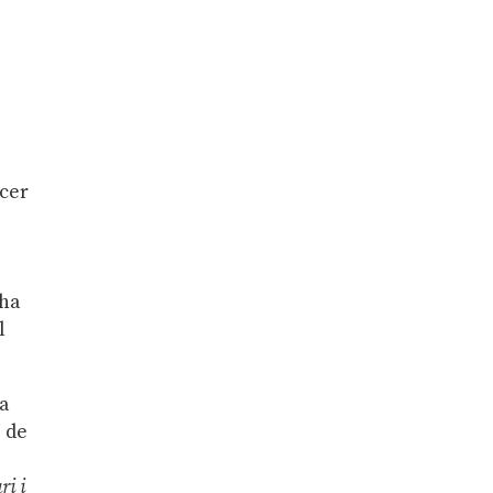
ncer
’ha
l
ca
i de
ri i