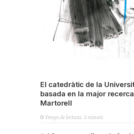
El catedràtic de la Univers
basada en la major recerca 
Martorell
Temps de lectura:
3
minuts