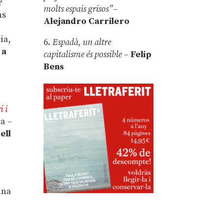
?
molts espais grisos”
–
ns
Alejandro Carrilero
ia,
6.
Espadà, un altre
 a
capitalisme és possible
–
Felip
Bens
i i
ra –
ell
una