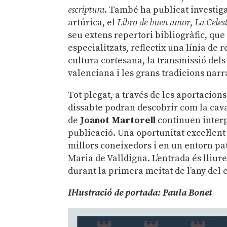
escriptura
. També ha publicat investig
artúrica, el
Libro de buen amor
,
La Celes
seu extens repertori bibliogràfic, que 
especialitzats, reflectix una línia de r
cultura cortesana, la transmissió dels
valenciana i les grans tradicions nar
Tot plegat, a través de les aportacions
dissabte podran descobrir com la caval
de
Joanot Martorell
continuen interpe
publicació. Una oportunitat excel·lent
millors coneixedors i en un entorn p
Maria de Valldigna. L’entrada és lliure
durant la primera meitat de l’any del
Il·lustració de portada: Paula Bonet