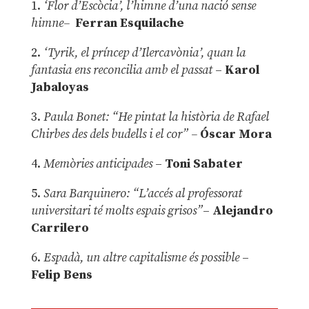
1.
‘Flor d’Escòcia’, l’himne d’una nació sense
himne–
Ferran Esquilache
2.
‘Tyrik, el príncep d’Ilercavònia’, quan la
fantasia ens reconcilia amb el passat
–
Karol
Jabaloyas
3.
Paula Bonet: “He pintat la història de Rafael
Chirbes des dels budells i el cor” –
Óscar Mora
4.
Memòries anticipades
–
Toni Sabater
5.
Sara Barquinero: “L’accés al professorat
universitari té molts espais grisos”
–
Alejandro
Carrilero
6.
Espadà, un altre capitalisme és possible
–
Felip Bens