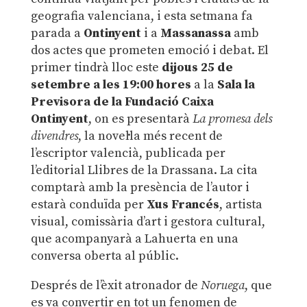
geografia valenciana, i esta setmana fa
parada a
Ontinyent
i a
Massanassa
amb
dos actes que prometen emoció i debat. El
primer tindrà lloc este
dijous 25 de
setembre a les 19:00 hores
a la
Sala la
Previsora de la Fundació Caixa
Ontinyent
, on es presentarà
La promesa dels
divendres
, la novel·la més recent de
l’escriptor valencià, publicada per
l’editorial Llibres de la Drassana. La cita
comptarà amb la presència de l’autor i
estarà conduïda per
Xus Francés
, artista
visual, comissària d’art i gestora cultural,
que acompanyarà a Lahuerta en una
conversa oberta al públic.
Després de l’èxit atronador de
Noruega
, que
es va convertir en tot un fenomen de