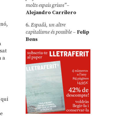
e
molts espais grisos”
–
Alejandro Carrilero
inó,
6.
Espadà, un altre
capitalisme és possible
–
Felip
Bens
a
sat
h a
 qui
ue