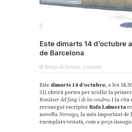
Este dimarts 14 d’octubre a
de Barcelona
Temps de lectura:
2
minuts
Este
dimarts 14 d’octubre
, a les 18.3
31) obrirà portes per acollir la primer
Renàixer del fang i de les cendres
. I la ci
reconegut escriptor
Rafa Lahuerta
en
novel·la
Noruega
, la més important de 
exemplars venuts, com a peça inaugu