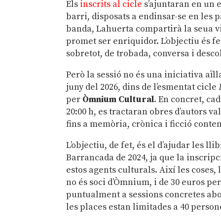
Els
inscrits al cicle
s’ajuntaran en un e
barri, disposats a endinsar-se en les p
banda, Lahuerta compartirà la seua visi
promet ser enriquidor. L’objectiu és fer
sobretot, de trobada, conversa i desc
Però la sessió no és una iniciativa aïll
juny del 2026, dins de l’esmentat cicle
per
Òmnium Cultural
. En concret, ca
20:00 h, es tractaran obres d’autors v
fins a memòria, crònica i ficció cont
L’objectiu, de fet, és el d’ajudar les ll
Barrancada de 2024, ja que la inscripc
estos agents culturals. Així les coses, 
no és soci d’Òmnium, i de 30 euros per 
puntualment a sessions concretes abo
les places estan limitades a 40 person