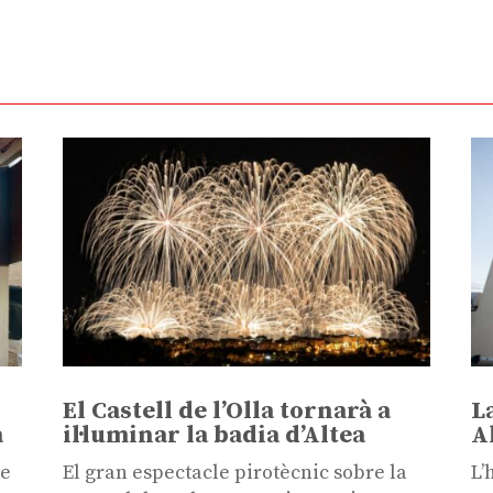
El Castell de l’Olla tornarà a
L
a
il·luminar la badia d’Altea
A
te
El gran espectacle pirotècnic sobre la
L’