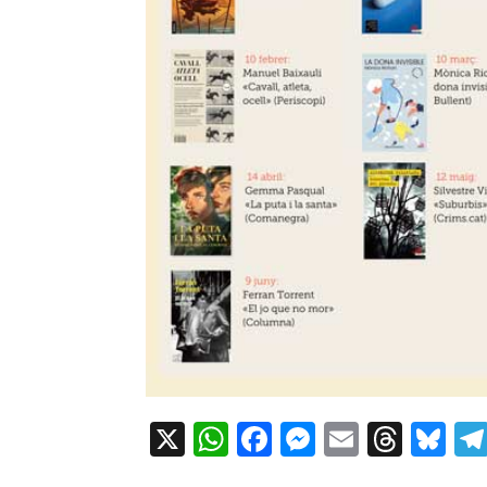
X
WhatsApp
Facebook
Messenger
Email
Thre
Bl