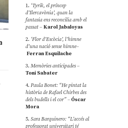
1.
‘Tyrik, el príncep
d’Ilercavònia’, quan la
fantasia ens reconcilia amb el
passat
–
Karol Jabaloyas
2.
‘Flor d’Escòcia’, l’himne
a
d’una nació sense himne–
Ferran Esquilache
3.
Memòries anticipades
–
Toni Sabater
,
4.
Paula Bonet: “He pintat la
història de Rafael Chirbes des
dels budells i el cor” –
Óscar
Mora
5.
Sara Barquinero: “L’accés al
professorat universitari té