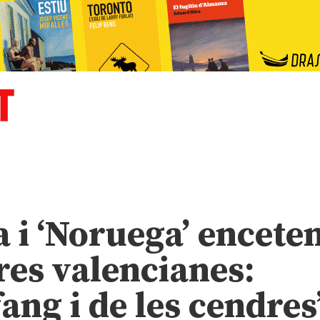
 i ‘Noruega’ encete
ures valencianes:
ang i de les cendres