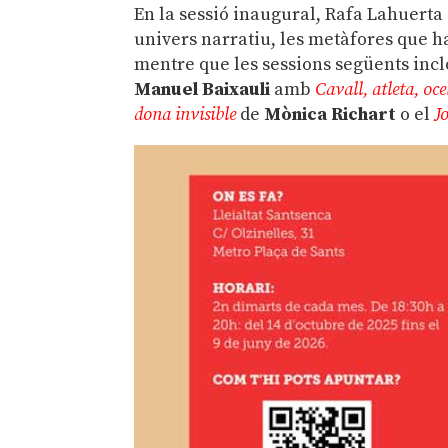
En la sessió inaugural, Rafa Lahuerta
univers narratiu, les metàfores que ha
mentre que les sessions següents inclo
Manuel Baixauli
amb
Cavall, atleta, oce
dona invisible
de
Mònica Richart
o el
J