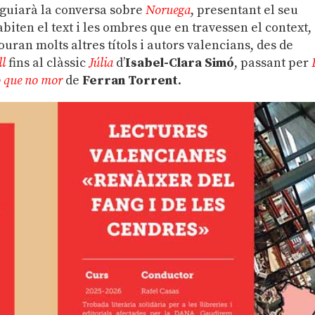
 guiarà la conversa sobre
Noruega
, presentant el seu
biten el text i les ombres que en travessen el context,
uran molts altres títols i autors valencians, des de
ll
fins al clàssic
Júlia
d’
Isabel-Clara Simó
, passant per
o que no mor
de
Ferran Torrent
.