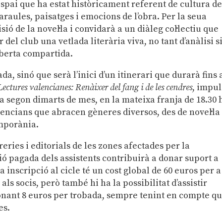
spai que ha estat històricament referent de cultura d
araules, paisatges i emocions de l’obra. Per la seua
ó de la novel·la i convidarà a un diàleg col·lectiu que
 del club una vetlada literària viva, no tant d’anàlisi s
oberta compartida.
ada, sinó que serà l’inici d’un itinerari que durarà fins 
Lectures valencianes: Renàixer del fang i de les cendres
, impul
da segon dimarts de mes, en la mateixa franja de 18.30 
alencians que abracen gèneres diversos, des de novel·la
emporània.
ibreries i editorials de les zones afectades per la
ió pagada dels assistents contribuirà a donar suport a
la inscripció al cicle té un cost global de 60 euros per a
als socis, però també hi ha la possibilitat d’assistir
nant 8 euros per trobada, sempre tenint en compte q
es.