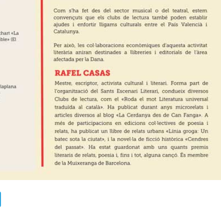
ads
uesky
Telegram