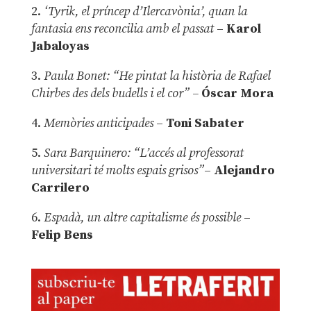
2.
‘Tyrik, el príncep d’Ilercavònia’, quan la
fantasia ens reconcilia amb el passat
–
Karol
Jabaloyas
3.
Paula Bonet: “He pintat la història de Rafael
Chirbes des dels budells i el cor” –
Óscar Mora
4.
Memòries anticipades
–
Toni Sabater
5.
Sara Barquinero: “L’accés al professorat
universitari té molts espais grisos”
–
Alejandro
Carrilero
6.
Espadà, un altre capitalisme és possible
–
Felip Bens