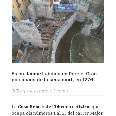
És on Jaume I abdicà en Pere el Gran
poc abans de la seua mort, en 1276
Temps de lectura:
< 1
minut
La
Casa Reial
o
de l’Olivera
d’
Alzira
, que
ocupa els números 1 al 13 del carrer Major