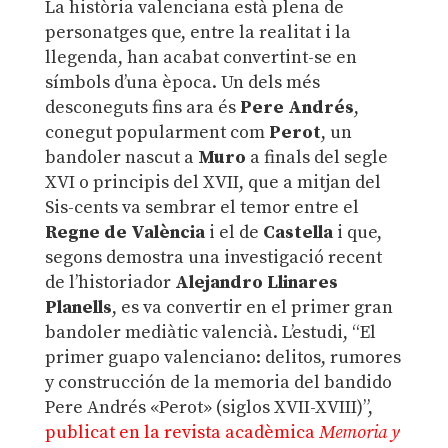
La història valenciana està plena de
personatges que, entre la realitat i la
llegenda, han acabat convertint-se en
símbols d’una època. Un dels més
desconeguts fins ara és
Pere Andrés
,
conegut popularment com
Perot
, un
bandoler nascut a
Muro
a finals del segle
XVI o principis del XVII, que a mitjan del
Sis-cents va sembrar el temor entre el
Regne de València
i el de
Castella
i que,
segons demostra una investigació recent
de l’historiador
Alejandro Llinares
Planells
, es va convertir en el primer gran
bandoler mediàtic valencià. L’estudi, “El
primer guapo valenciano: delitos, rumores
y construcción de la memoria del bandido
Pere Andrés «Perot» (siglos XVII-XVIII)”,
publicat en la revista acadèmica
Memoria y