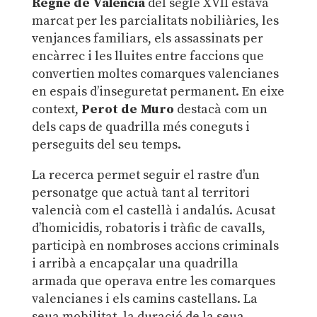
Regne de València
del segle XVII estava
marcat per les parcialitats nobiliàries, les
venjances familiars, els assassinats per
encàrrec i les lluites entre faccions que
convertien moltes comarques valencianes
en espais d’inseguretat permanent. En eixe
context,
Perot
de Muro
destacà com un
dels caps de quadrilla més coneguts i
perseguits del seu temps.
La recerca permet seguir el rastre d’un
personatge que actuà tant al territori
valencià com el castellà i andalús. Acusat
d’homicidis, robatoris i tràfic de cavalls,
participà en nombroses accions criminals
i arribà a encapçalar una quadrilla
armada que operava entre les comarques
valencianes i els camins castellans. La
seua mobilitat, la duració de la seua