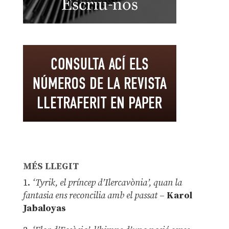
MÉS LLEGIT
1.
‘Tyrik, el príncep d’Ilercavònia’, quan la
fantasia ens reconcilia amb el passat
–
Karol
Jabaloyas