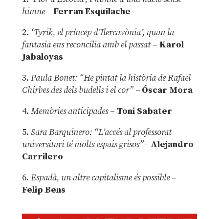
himne–
Ferran Esquilache
2.
‘Tyrik, el príncep d’Ilercavònia’, quan la
fantasia ens reconcilia amb el passat
–
Karol
Jabaloyas
3.
Paula Bonet: “He pintat la història de Rafael
Chirbes des dels budells i el cor” –
Óscar Mora
4.
Memòries anticipades
–
Toni Sabater
5.
Sara Barquinero: “L’accés al professorat
universitari té molts espais grisos”
–
Alejandro
Carrilero
6.
Espadà, un altre capitalisme és possible
–
Felip Bens