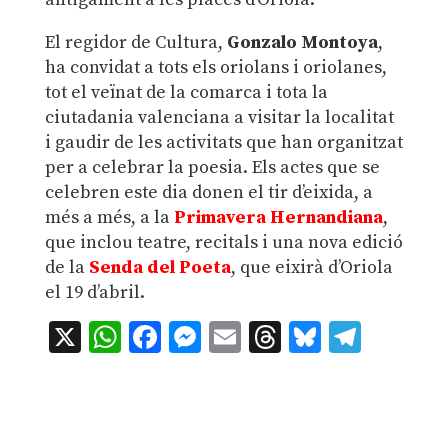
El regidor de Cultura,
Gonzalo Montoya
,
ha convidat a tots els oriolans i oriolanes,
tot el veïnat de la comarca i tota la
ciutadania valenciana a visitar la localitat
i gaudir de les activitats que han organitzat
per a celebrar la poesia. Els actes que se
celebren este dia donen el tir d’eixida, a
més a més, a la
Primavera Hernandiana
,
que inclou teatre, recitals i una nova edició
de la
Senda del Poeta
, que eixirà d’Oriola
el 19 d’abril.
X
WhatsApp
Facebook
Messenger
Email
Threads
Bluesky
Teleg