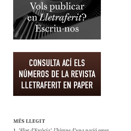
MÉS LLEGIT
1.
‘Flor d’Escòcia’, l’himne d’una nació sense