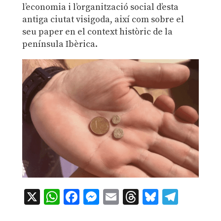
l’economia i l’organització social d’esta
antiga ciutat visigoda, així com sobre el
seu paper en el context històric de la
península Ibèrica.
X
WhatsApp
Facebook
Messenger
Email
Threads
Bluesky
Teleg