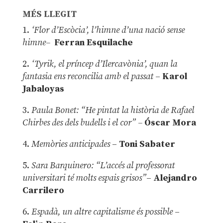
MÉS LLEGIT
1.
‘Flor d’Escòcia’, l’himne d’una nació sense
himne–
Ferran Esquilache
2.
‘Tyrik, el príncep d’Ilercavònia’, quan la
fantasia ens reconcilia amb el passat
–
Karol
Jabaloyas
3.
Paula Bonet: “He pintat la història de Rafael
Chirbes des dels budells i el cor” –
Óscar Mora
4.
Memòries anticipades
–
Toni Sabater
5.
Sara Barquinero: “L’accés al professorat
universitari té molts espais grisos”
–
Alejandro
Carrilero
6.
Espadà, un altre capitalisme és possible
–