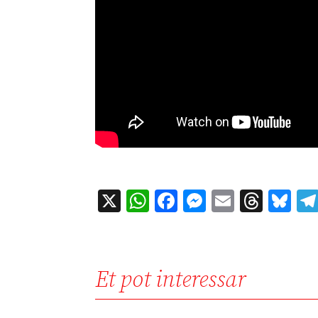
X
WhatsApp
Facebook
Messenger
Email
Thre
Bl
Et pot interessar