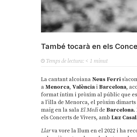
També tocarà en els Concert
Temps de lectura:
< 1
minut
La cantant alcoiana
Neus Ferri
s’acom
a
Menorca
,
València
i
Barcelona
, a
format íntim i pròxim al públic que e
a l’illa de Menorca, el pròxim dimarts 
maig en la sala
El Medi
de
Barcelona
.
els Concerts de Vivers, amb
Luz Casal
Llar
va vore la llum en el 2022 i ha rec