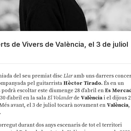
s de Vivers de València, el 3 de juliol
iada del seu premiat disc
Llar
amb uns darrers concer
companyada pel guitarrista
Hèctor Tirado
. És en un
s podrà escoltar este diumenge 28 d’abril en
Es Merca
30 d’abril en la sala
El Volander
de
València
i el dijous 
 Més avant, el 3 de juliol tocarà novament en
València
,
.
orregut durant dos anys escenaris de tot el territori