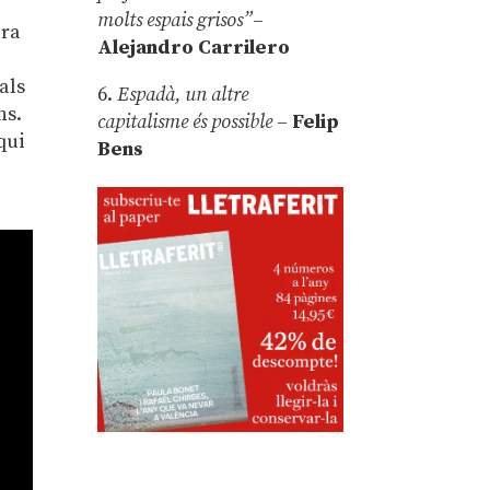
molts espais grisos”
–
era
Alejandro Carrilero
als
6.
Espadà, un altre
ns.
capitalisme és possible
–
Felip
 qui
Bens