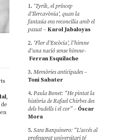
1.
‘Tyrik, el príncep
d’Ilercavònia’, quan la
fantasia ens reconcilia amb el
passat
–
Karol Jabaloyas
2.
‘Flor d’Escòcia’, l’himne
d’una nació sense himne–
Ferran Esquilache
3.
Memòries anticipades
–
Toni Sabater
ts
4.
Paula Bonet: “He pintat la
dal
,
història de Rafael Chirbes des
2 de
dels budells i el cor” –
Óscar
 en
Mora
5.
Sara Barquinero: “L’accés al
professorat universitari té