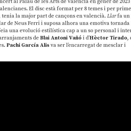
oncert al Palau de les Arts de València en gener de 2023
valencianes. El disc està format per 8 temes i per prim
, tenia la major part de cançons en valencià.
Llar
fa un
ular de Neus Ferri i suposa alhora una emotiva tornada 
eia una evolució estilística cap a un so personal i inte
s arranjaments de
Blai Antoni Vañó
i d’
Hèctor Tirado
,
es.
Pachi García Alis
va ser l’encarregat de mesclar i