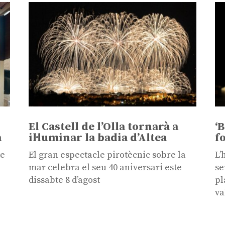
El Castell de l’Olla tornarà a
‘
a
il·luminar la badia d’Altea
f
te
El gran espectacle pirotècnic sobre la
L’
i
mar celebra el seu 40 aniversari este
se
dissabte 8 d’agost
pl
va