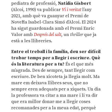
pediatra de professió,
Natàlia Gisbert
(Alcoi, 1990) va publicar
Vi i veritat
l’any
2021, amb què va guanyar el Premi de
Novel·la Isabel-Clara Simó d’Alcoi. El 2024
ha sigut guardonada amb el Premi Enric
Valor amb
Després del salt
, un
thriller
que ja
està a les llibreries.
Entre el treball i la família, deu ser difícil
trobar temps per a llegir i escriure. Què
és la literatura per a tu?
És el que més
m’agrada. Des de sempre, tant llegir com
escriure. De ben xicoteta ja llegia molt. Ma
mare em deixava llibres seus, que no
sempre eren adequats per a xiquets. Un dia
la professora va citar a ma mare i li va dir
que era millor donar-me a llegir coses
recomanades per a la meua edat, perquè