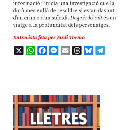
informació i inicia una investigació que la
durà més enllà de resoldre si estan davant
d’un crim o d’un suïcidi.
Després del salt
és un
viatge a la profunditat dels personatges.
Entrevista feta per Jordi Tormo
X
WhatsApp
Facebook
Messenger
Email
Threads
Bluesky
Teleg