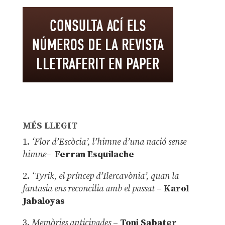
MÉS LLEGIT
1.
‘Flor d’Escòcia’, l’himne d’una nació sense
himne–
Ferran Esquilache
2.
‘Tyrik, el príncep d’Ilercavònia’, quan la
fantasia ens reconcilia amb el passat
–
Karol
Jabaloyas
3.
Memòries anticipades
–
Toni Sabater