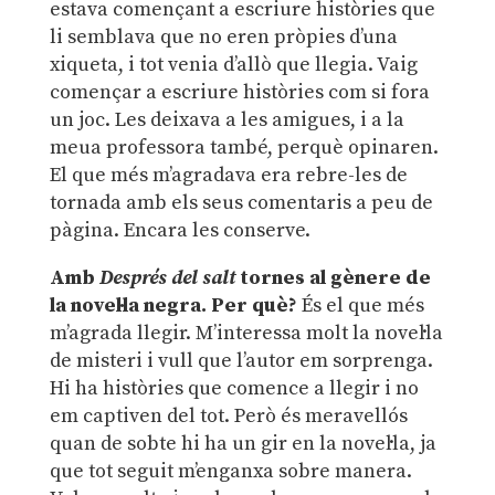
estava començant a escriure històries que
li semblava que no eren pròpies d’una
xiqueta, i tot venia d’allò que llegia. Vaig
començar a escriure històries com si fora
un joc. Les deixava a les amigues, i a la
meua professora també, perquè opinaren.
El que més m’agradava era rebre-les de
tornada amb els seus comentaris a peu de
pàgina. Encara les conserve.
Amb
Després del salt
tornes al gènere de
la novel·la negra. Per qu
è?
És el que més
m’agrada llegir. M’interessa molt la novel·la
de misteri i vull que l’autor em sorprenga.
Hi ha històries que comence a llegir i no
em captiven del tot. Però és meravellós
quan de sobte hi ha un gir en la novel·la, ja
que tot seguit m’enganxa sobre manera.