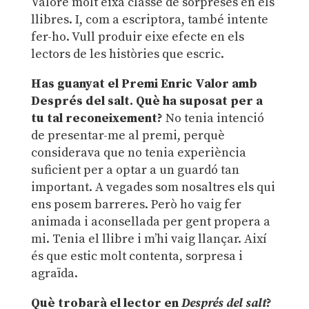
Valore molt eixa classe de sorpreses en els
llibres. I, com a escriptora, també intente
fer-ho. Vull produir eixe efecte en els
lectors de les històries que escric.
Has guanyat el Premi Enric Valor amb
Després del salt. Què ha suposat per a
tu tal reconeixement?
No tenia intenció
de presentar-me al premi, perquè
considerava que no tenia experiència
suficient per a optar a un guardó tan
important. A vegades som nosaltres els qui
ens posem barreres. Però ho vaig fer
animada i aconsellada per gent propera a
mi. Tenia el llibre i m’hi vaig llançar. Així
és que estic molt contenta, sorpresa i
agraïda.
Què trobarà el lector en
Després del salt
?