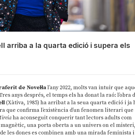
l arriba a la quarta edició i supera els
aferit de Novel·la
l’any 2022, molts van intuir que aqu
res anys després, el temps els ha donat la raó: l’obra 
ll
(Xàtiva, 1985) ha arribat a la seua quarta edició i ja 
ra que confirma l’existència d’un fenomen literari que
ireia
ha aconseguit conquerir tant lectors adults com
i magnètic, una porta oberta a un univers on el misteri
ia de les dones es combinen amb una mirada feminista i