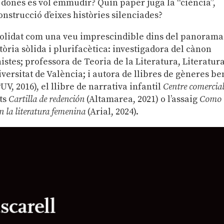
s dones es vol emmudir? Quin paper juga la “ciència”,
construcció d’eixes històries silenciades?
nsolidat com una veu imprescindible dins del panorama
ctòria sòlida i plurifacètica: investigadora del cànon
inistes; professora de Teoria de la Literatura, Literatur
versitat de València; i autora de llibres de gèneres be
UV, 2016), el llibre de narrativa infantil
Centre comercia
ats
Cartilla de redención
(Altamarea, 2021) o l’assaig
Como
en la literatura femenina
(Arial, 2024).