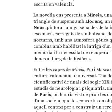
escrita en valencià.
La novel·la ens presenta a
Mireia
, un
triangle de suspens amb
Llorenç
, un
Neus
, pintora i amiga seua des de la 
escenaris carregats de simbolisme, de
nocturns, amb una atmosfera gòtica qu
combina amb habilitat la intriga d’un 
memòria i la necessitat de recuperar 
dones al llarg de la història.
Entre les capes de
Mireia
, Puri Mascare
cultura valenciana i universal. Una d
científic xativí de finals del segle XIX
estudis de neurologia i psiquiatria. En 
de
París
, on hauria vist de prop les 
d’una societat que les convertia en ob
aquell context per a construir un rer