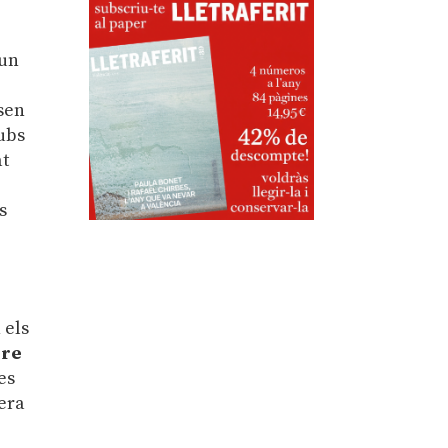
 un
ssen
pubs
at
s
 els
ère
es
pera