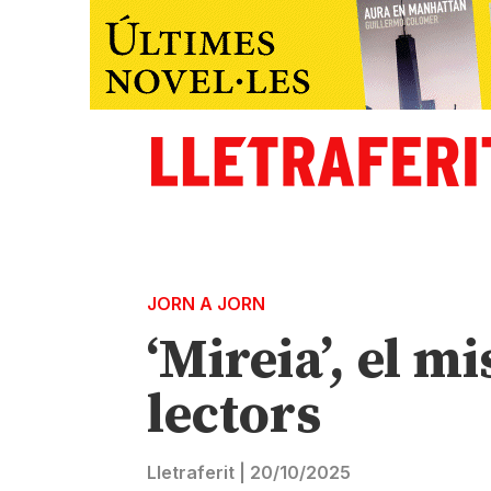
JORN A JORN
‘Mireia’, el m
lectors
Lletraferit
|
20/10/2025