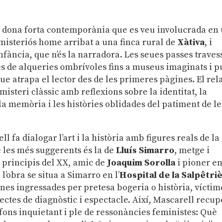
a dona forta contemporània que es veu involucrada en
 misteriós home arribat a una finca rural de
Xàtiva
, i
infància, que n’és la narradora. Les seues passes trave
s de alqueries ombrívoles fins a museus imaginats i 
e atrapa el lector des de les primeres pàgines. El rel
misteri clàssic amb reflexions sobre la identitat, la
la memòria i les històries oblidades del patiment de le
ll fa dialogar l’art i la història amb figures reals de la
e les més suggerents és la de
Lluís Simarro
, metge i
 i principis del XX, amic de
Joaquim Sorolla
i pioner en
l’obra se situa a Simarro en l’
Hospital de la Salpêtri
dones ingressades per pretesa bogeria o història, víctim
jectes de diagnòstic i espectacle. Així, Mascarell recu
efons inquietant i ple de ressonàncies feministes: Què