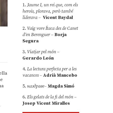
1.
Jaume I, un rei que, com els
herois, plorava, però també
liderava –
Vicent Baydal
2.
Vaig vore Ítaca des de Canet
d’en Berenguer
–
Borja
Segura
3.
Viatjar pel món
–
Gerardo León
4.
La lectura perfecta per a les
ella
vacances –
Adrià Mancebo
de
ha
5.
наздраве
–
Magda Simó
6.
Els gelats de la fi del món
–
Josep Vicent Miralles
,