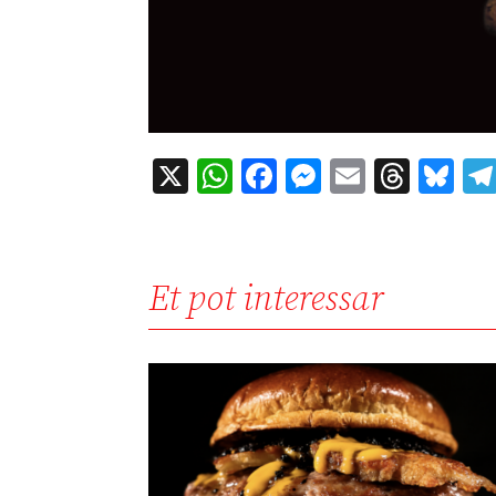
X
WhatsApp
Facebook
Messenger
Email
Thre
Bl
Et pot interessar