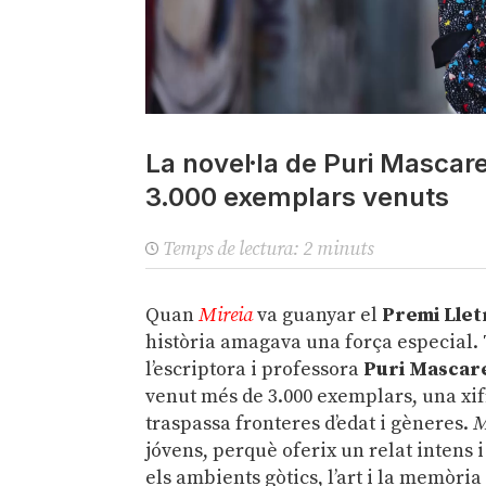
La novel·la de Puri Mascarel
3.000 exemplars venuts
Temps de lectura:
2
minuts
Quan
Mireia
va guanyar el
Premi Lletr
història amagava una força especial. T
l’escriptora i professora
Puri Mascare
venut més de 3.000 exemplars, una xif
traspassa fronteres d’edat i gèneres.
M
jóvens, perquè oferix un relat intens 
els ambients gòtics, l’art i la memòr