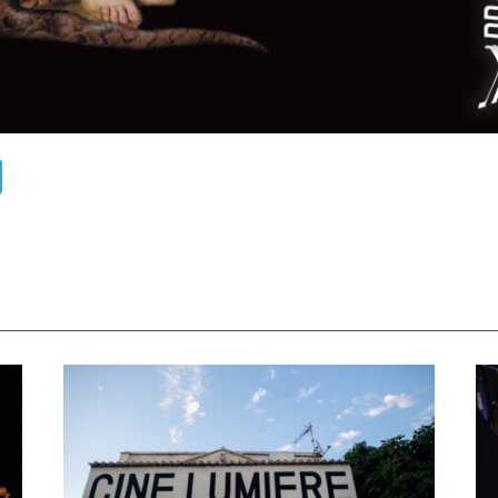
ads
uesky
Telegram