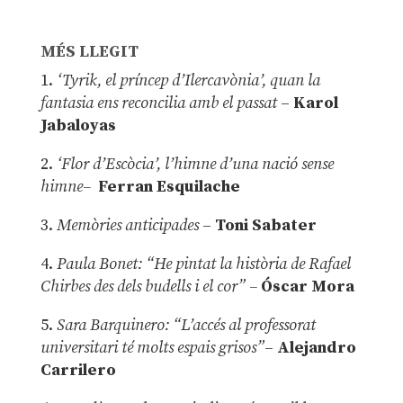
MÉS LLEGIT
1.
‘Tyrik, el príncep d’Ilercavònia’, quan la
fantasia ens reconcilia amb el passat
–
Karol
Jabaloyas
2.
‘Flor d’Escòcia’, l’himne d’una nació sense
himne–
Ferran Esquilache
3.
Memòries anticipades
–
Toni Sabater
4.
Paula Bonet: “He pintat la història de Rafael
Chirbes des dels budells i el cor” –
Óscar Mora
5.
Sara Barquinero: “L’accés al professorat
universitari té molts espais grisos”
–
Alejandro
Carrilero