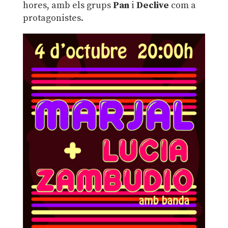
hores, amb els grups
Pan
i
Declive
com a
protagonistes.