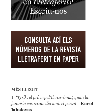
MÉS LLEGIT
1.
‘Tyrik, el príncep d’Ilercavònia’, quan la
fantasia ens reconcilia amb el passat
–
Karol
Jabaloyas