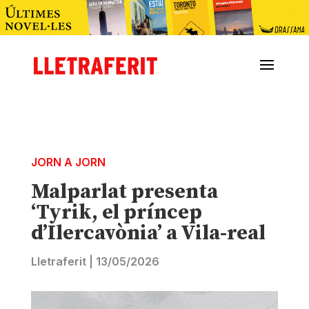
JORN A JORN
Malparlat presenta
‘Tyrik, el príncep
d’Ilercavònia’ a Vila-real
Lletraferit
|
13/05/2026