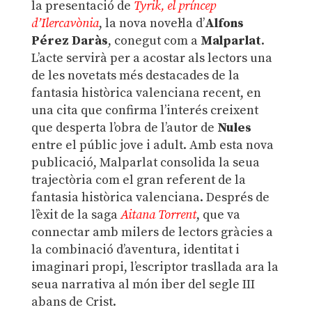
la presentació de
Tyrik, el príncep
d’Ilercavònia
, la nova novel·la d’
Alfons
Pérez Daràs
, conegut com a
Malparlat
.
L’acte servirà per a acostar als lectors una
de les novetats més destacades de la
fantasia històrica valenciana recent, en
una cita que confirma l’interés creixent
que desperta l’obra de l’autor de
Nules
entre el públic jove i adult. Amb esta nova
publicació, Malparlat consolida la seua
trajectòria com el gran referent de la
fantasia històrica valenciana. Després de
l’èxit de la saga
Aitana Torrent
, que va
connectar amb milers de lectors gràcies a
la combinació d’aventura, identitat i
imaginari propi, l’escriptor trasllada ara la
seua narrativa al món iber del segle III
abans de Crist.