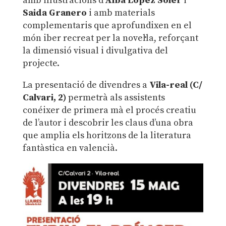
amb il·lustracions d’
Alba López Soler
i
Saida Granero
i amb materials
complementaris que aprofundixen en el
món iber recreat per la novel·la, reforçant
la dimensió visual i divulgativa del
projecte.
La presentació de divendres a
Vila-real (C/
Calvari, 2)
permetrà als assistents
conéixer de primera mà el procés creatiu
de l’autor i descobrir les claus d’una obra
que amplia els horitzons de la literatura
fantàstica en valencià.