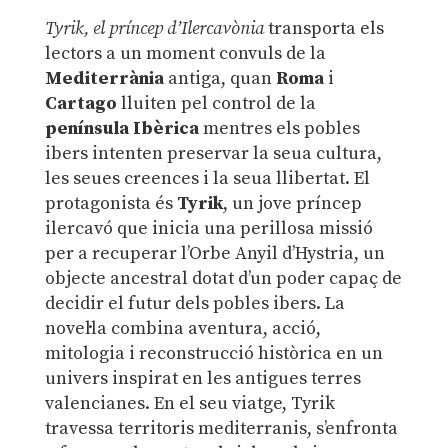
Tyrik, el príncep d’Ilercavònia
transporta els
lectors a un moment convuls de la
Mediterrània
antiga, quan
Roma
i
Cartago
lluiten pel control de la
península Ibèrica
mentres els pobles
ibers intenten preservar la seua cultura,
les seues creences i la seua llibertat. El
protagonista és
Tyrik
, un jove príncep
ilercavó que inicia una perillosa missió
per a recuperar l’Orbe Anyil d’Hystria, un
objecte ancestral dotat d’un poder capaç de
decidir el futur dels pobles ibers. La
novel·la combina aventura, acció,
mitologia i reconstrucció històrica en un
univers inspirat en les antigues terres
valencianes. En el seu viatge, Tyrik
travessa territoris mediterranis, s’enfronta