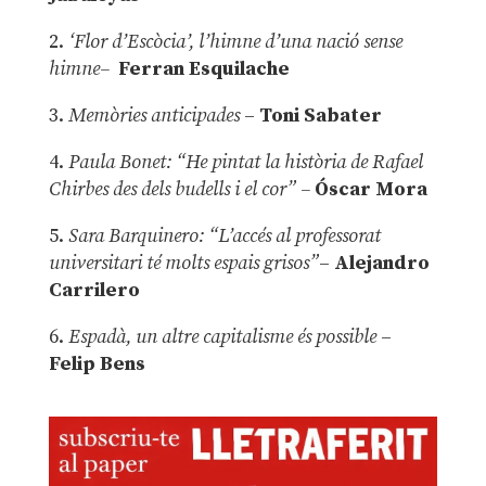
2.
‘Flor d’Escòcia’, l’himne d’una nació sense
himne–
Ferran Esquilache
3.
Memòries anticipades
–
Toni Sabater
4.
Paula Bonet: “He pintat la història de Rafael
Chirbes des dels budells i el cor” –
Óscar Mora
5.
Sara Barquinero: “L’accés al professorat
universitari té molts espais grisos”
–
Alejandro
Carrilero
6.
Espadà, un altre capitalisme és possible
–
Felip Bens