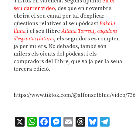
TikTok en valencià. Segons apunta
en el
seu darrer vídeo
, des que en novembre
obrira el seu canal per tal d’explicar
qüestions relatives al seu pòdcast
Baix la
lluna
i el seu llibre
Aitana Torrent, caçadora
d’espantacriatures
, els seguidors es compten
ja per milers. No debades, també són
milers els oients del pòdcast i els
compradors del llibre, que va ja per la seua
tercera edició.
https://www.tiktok.com/@alfonselblue/video/73
X
WhatsApp
Facebook
Messenger
Email
Threads
Bluesky
Teleg