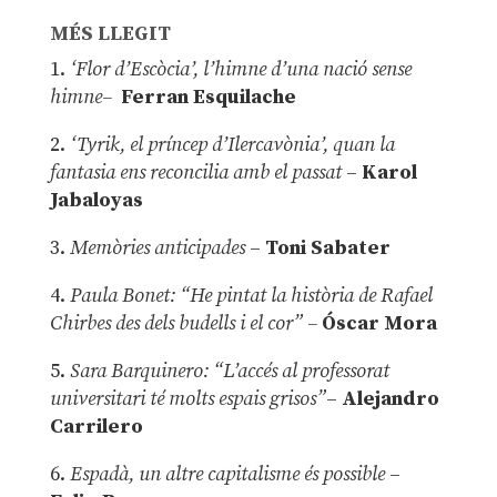
MÉS LLEGIT
1.
‘Flor d’Escòcia’, l’himne d’una nació sense
himne–
Ferran Esquilache
2.
‘Tyrik, el príncep d’Ilercavònia’, quan la
fantasia ens reconcilia amb el passat
–
Karol
Jabaloyas
3.
Memòries anticipades
–
Toni Sabater
4.
Paula Bonet: “He pintat la història de Rafael
Chirbes des dels budells i el cor” –
Óscar Mora
5.
Sara Barquinero: “L’accés al professorat
universitari té molts espais grisos”
–
Alejandro
Carrilero
6.
Espadà, un altre capitalisme és possible
–