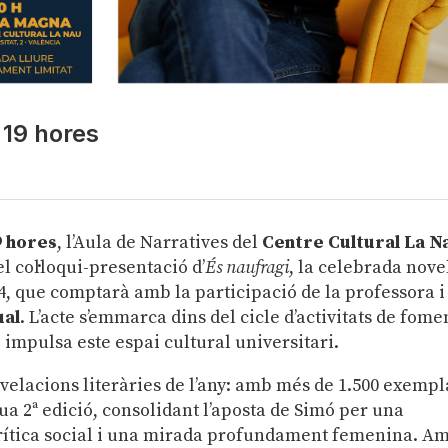
 19 hores
9 hores
, l’Aula de Narratives del
Centre Cultural La N
el col·loqui-presentació d’
És naufragi
, la celebrada novel
24, que comptarà amb la participació de la professora i
ual
. L’acte s’emmarca dins del cicle d’activitats de fome
ue impulsa este espai cultural universitari.
velacions literàries de l’any: amb més de 1.500 exempl
seua 2ª edició, consolidant l’aposta de Simó per una
crítica social i una mirada profundament femenina. A