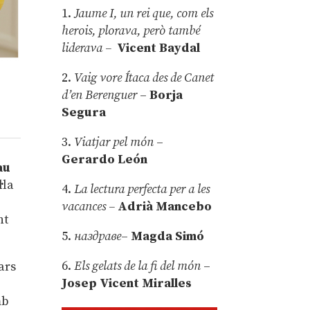
1.
Jaume I, un rei que, com els
herois, plorava, però també
liderava –
Vicent Baydal
2.
Vaig vore Ítaca des de Canet
d’en Berenguer
–
Borja
Segura
3.
Viatjar pel món
–
Gerardo León
au
·la
4.
La lectura perfecta per a les
vacances –
Adrià Mancebo
nt
5.
наздраве
–
Magda Simó
6.
Els gelats de la fi del món
–
ars
Josep Vicent Miralles
mb