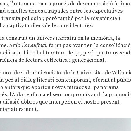
sos, l’autora narra un procés de descomposició íntima 
mú a moltes dones atrapades entre les expectatives
la transita pel dolor, però també per la resistència i
a captivat milers de lectors i lectores.
, ha construït un univers narratiu on la memòria, la
isme. Amb
És naufragi
, fa un pas avant en la consolidació
ació subtil i de la literatura del jo, però que transcend
riència de lectura col·lectiva i generacional.
ctorat de Cultura i Societat de la Universitat de Valènci
ia per al diàleg literari contemporani, oferint al públi
b autors que aporten noves mirades al panorama
 més, l’Aula reafirma el seu compromís amb la promoci
a difusió d’obres que interpel·len el nostre present.
pletar aforament.