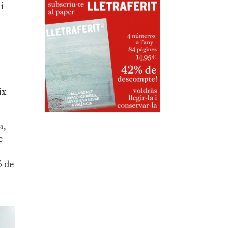
i
ix
a,
c
ó de