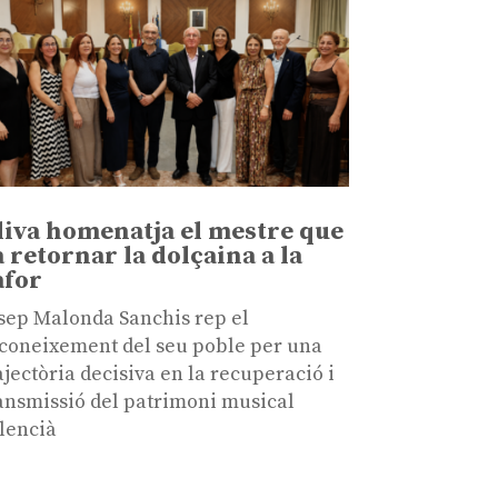
liva homenatja el mestre que
a retornar la dolçaina a la
afor
sep Malonda Sanchis rep el
coneixement del seu poble per una
ajectòria decisiva en la recuperació i
ansmissió del patrimoni musical
lencià