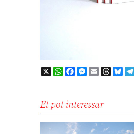
X
WhatsApp
Facebook
Messenger
Email
Thre
Bl
Et pot interessar