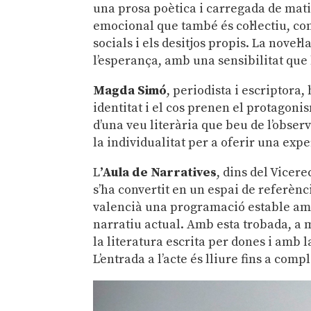
una prosa poètica i carregada de mati
emocional que també és col·lectiu, co
socials i els desitjos propis. La novel·
l’esperança, amb una sensibilitat que h
Magda Simó
, periodista i escriptora
identitat i el cos prenen el protagon
d’una veu literària que beu de l’observ
la individualitat per a oferir una expe
L
’Aula de Narratives
, dins del Vicere
s’ha convertit en un espai de referènc
valencià una programació estable am
narratiu actual. Amb esta trobada, a
la literatura escrita per dones i amb l
L’entrada a l’acte és lliure fins a com