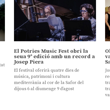
El Potries Music Fest obri la
O
seua 9ª edició amb un record a
v
Josep Piera
S
tat
El festival oferirà quatre dies de
Jo
música, patrimoni i cultura
re
mediterrània al cor de la Safor del
tr
dijous 6 al diumenge 9 d’agost
tr
va