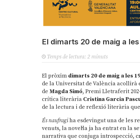
El dimarts 20 de maig a les
Temps de lectura:
2
minuts
El pròxim
dimarts 20 de maig a les 1
de la Universitat de València acollirà 
de
Magda Simó
, Premi Lletraferit 20
crítica literària
Cristina Garcia Pasc
de la lectura i de reflexió literària q
És naufragi
ha esdevingut una de les re
venuts, la novel·la ja ha entrat en la 
narrativa que conjuga introspecció, 