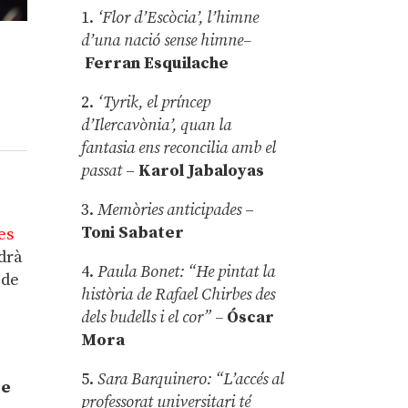
1.
‘Flor d’Escòcia’, l’himne
d’una nació sense himne–
Ferran Esquilache
2.
‘Tyrik, el príncep
d’Ilercavònia’, quan la
fantasia ens reconcilia amb el
passat
–
Karol Jabaloyas
3.
Memòries anticipades
–
Toni Sabater
es
drà
4.
Paula Bonet: “He pintat la
 de
història de Rafael Chirbes des
dels budells i el cor” –
Óscar
Mora
5.
Sara Barquinero: “L’accés al
de
professorat universitari té