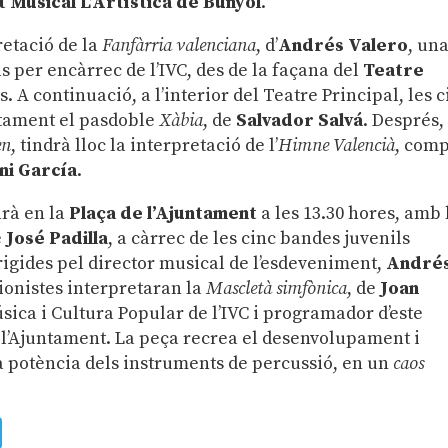
t Musical L’Artística de Bunyol
.
retació de la
Fanfàrria valenciana
, d’
Andrés Valero
, un
s per encàrrec de l’IVC, des de la façana del
Teatre
s. A continuació, a l’interior del Teatre Principal, les c
ntament el pasdoble
Xàbia
, de
Salvador Salvá
. Després,
en
, tindrà lloc la interpretació de l’
Himne Valencià
, com
ni García
.
arà en la
Plaça de l’Ajuntament
a les 13.30 hores, amb 
e
José Padilla
, a càrrec de les cinc bandes juvenils
rigides pel director musical de l’esdeveniment,
André
sionistes interpretaran la
Mascletà simfònica
, de
Joan
úsica i Cultura Popular de l’IVC i programador d’este
 l’Ajuntament. La peça recrea el desenvolupament i
la potència dels instruments de percussió, en un
caos
ads
uesky
Telegram