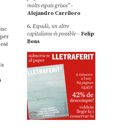
molts espais grisos”
–
Alejandro Carrilero
a
6.
Espadà, un altre
inc
capitalisme és possible
–
Felip
 per
Bens
post
la
s