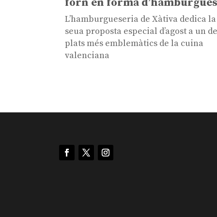
forn en forma d’hamburgue
L’hamburgueseria de Xàtiva dedica la
seua proposta especial d’agost a un de
plats més emblemàtics de la cuina
valenciana