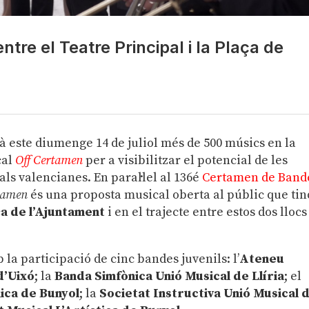
ntre el Teatre Principal i la Plaça de
à este diumenge 14 de juliol més de 500 músics en la
cal
Off Certamen
per a visibilitzar el potencial de les
als valencianes. En paral·lel al 136é
Certamen de Band
tamen
és una proposta musical oberta al públic que tin
ça de l’Ajuntament
i en el trajecte entre estos dos llocs
a participació de cinc bandes juvenils: l’
Ateneu
d’Uixó
; la
Banda Simfònica Unió Musical de Llíria
; el
ica de Bunyol
; la
Societat Instructiva Unió Musical 