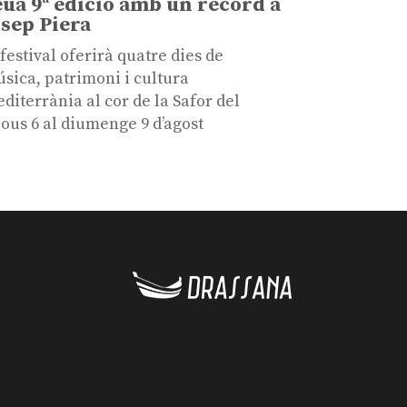
eua 9ª edició amb un record a
osep Piera
 festival oferirà quatre dies de
sica, patrimoni i cultura
diterrània al cor de la Safor del
jous 6 al diumenge 9 d’agost