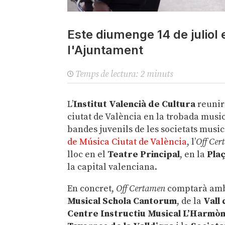
Este diumenge 14 de juliol e
l'Ajuntament
Temps de lectura:
2
minuts
L’
Institut Valencià de Cultura
reunir
ciutat de València en la trobada musi
bandes juvenils de les societats music
de Música Ciutat de València
, l’
Off Cer
lloc en el
Teatre Principal
, en la
Pla
la capital valenciana.
En concret,
Off Certamen
comptarà amb l
Musical Schola Cantorum
, de la
Vall 
Centre Instructiu Musical L’Harmòn