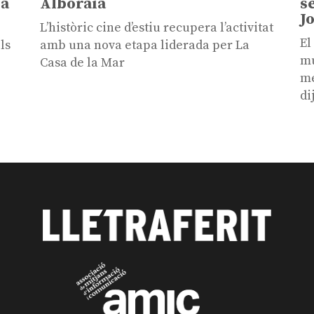
sa
Alboraia
s
J
L’històric cine d’estiu recupera l’activitat
El
ls
amb una nova etapa liderada per La
mú
Casa de la Mar
me
di