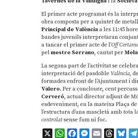
Tavernes de la Valldigna
i la
Societa
El primer acte programat és la interp
obra composta per a quintet de metall
Principal de València
a les 11:45 hore
bandes juvenils interpretaran conju
a tancar el primer acte de l’
Off Certam
pel
mestre Serrano
, cantat per
Mela
La segona part de l’activitat se celebr
interpretació del pasdoble
València
, d
formades enfront de l’Ajuntament i di
Valero
. Per a concloure, cent percus
Cerveró
, actual director adjunt de M
esdeveniment, en la mateixa Plaça de
l’estructura d’una mascletà amb tota 
controlat
sense fum ni foc.
X
WhatsApp
Facebook
Messenger
Email
Thre
Bl