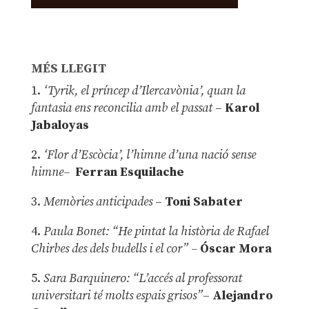
MÉS LLEGIT
1.
‘Tyrik, el príncep d’Ilercavònia’, quan la
fantasia ens reconcilia amb el passat
–
Karol
Jabaloyas
2.
‘Flor d’Escòcia’, l’himne d’una nació sense
himne–
Ferran Esquilache
3.
Memòries anticipades
–
Toni Sabater
4.
Paula Bonet: “He pintat la història de Rafael
Chirbes des dels budells i el cor” –
Óscar Mora
5.
Sara Barquinero: “L’accés al professorat
universitari té molts espais grisos”
–
Alejandro