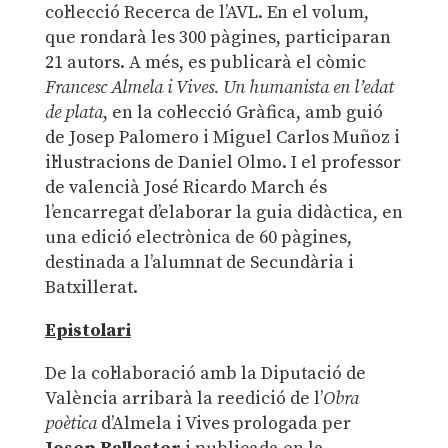
col·lecció Recerca de l’AVL. En el volum,
que rondarà les 300 pàgines, participaran
21 autors. A més, es publicarà el còmic
Francesc Almela i Vives. Un humanista en l’edat
de plata
, en la col·lecció Gràfica, amb guió
de Josep Palomero i Miguel Carlos Muñoz i
il·lustracions de Daniel Olmo. I el professor
de valencià José Ricardo March és
l’encarregat d’elaborar la guia didàctica, en
una edició electrònica de 60 pàgines,
destinada a l’alumnat de Secundària i
Batxillerat.
Epistolari
De la col·laboració amb la Diputació de
València arribarà la reedició de l’
Obra
poètica
d’Almela i Vives prologada per