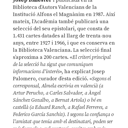
Josep Ballester
i publicada en la
Biblioteca d’Autors Valencians de la
Institució Alfons el Magnànim en 1987. Així
mateix, l’Acadèmia també publicarà una
selecció del seu epistolari, que consta de
1.431 cartes datades al llarg de trenta-nou
anys, entre 1927 i 1966, i que es conserva en
la Biblioteca Valenciana. La selecció final
s’aproxima a 200 cartes. «
El criteri principal
de la selecció ha sigut que comuniquen
informacions d’interés
», ha explicat Josep
Palomero, curador d’esta edició. «
Segons el
corresponsal, Almela escrivia en valencià (a
Artur Perucho, a Carles Salvador, a Àngel
Sánchez Gozalbo, a Bernat Artola) o bé en
castellà (a Eduard Ranch, a Rafael Ferreres, a
Federico García Sanchiz). I segons la confiança o
l’amistat que tenia amb el destinatari, poden ser