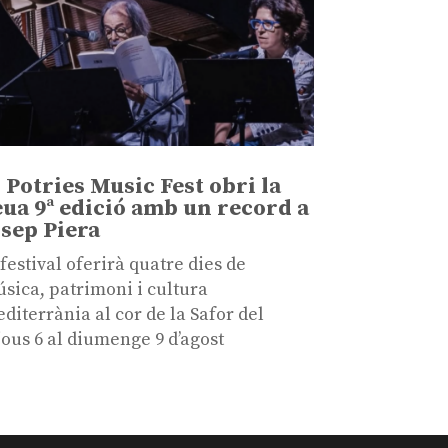
l Potries Music Fest obri la
eua 9ª edició amb un record a
osep Piera
 festival oferirà quatre dies de
sica, patrimoni i cultura
diterrània al cor de la Safor del
jous 6 al diumenge 9 d’agost