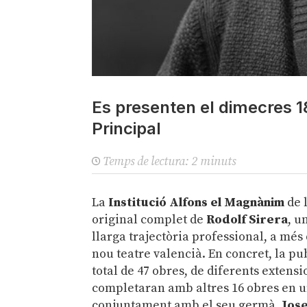
Es presenten el dimecres 18
Principal
Temps de lectura:
2
minuts
La
Institució Alfons el Magnànim
de 
original complet de
Rodolf Sirera
, u
llarga trajectòria professional, a més
nou teatre valencià. En concret, la p
total de 47 obres, de diferents extensi
completaran amb altres 16 obres en un
conjuntament amb el seu germà,
Jose