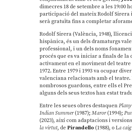
dimecres 18 de setembre a les 19:00 h
participació del mateix Rodolf Sirera 
serà gratuïta fins a completar aforam
Rodolf Sirera (València, 1948), llicen
hispànica, és un dels dramaturgs val
professional, i un dels noms fonament
procés que es va iniciar a finals de la
activament en el moviment del teatre 
1972. Entre 1979 i 1993 va ocupar dive
valenciana relacionats amb el teatre.
nombrosos guardons, entre ells el Pre
alguns dels seus textos han estat tradu
Entre les seues obres destaquen
Plany
Indian Summer
(1987);
Maror
(1994);
Pun
(2023), així com adaptacions i version
la virtut
, de
Pirandello
(1988), o L
a cai