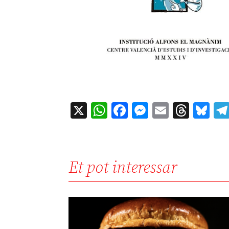
X
WhatsApp
Facebook
Messenger
Email
Thre
Bl
Et pot interessar