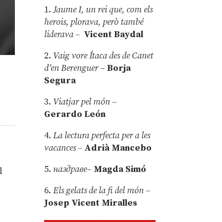
1.
Jaume I, un rei que, com els
herois, plorava, però també
liderava –
Vicent Baydal
2.
Vaig vore Ítaca des de Canet
d’en Berenguer
–
Borja
Segura
3.
Viatjar pel món
–
Gerardo León
4.
La lectura perfecta per a les
vacances –
Adrià Mancebo
5.
наздраве
–
Magda Simó
l
6.
Els gelats de la fi del món
–
Josep Vicent Miralles