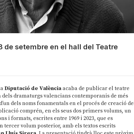
 de setembre en el hall del Teatre
la
Diputació de València
acaba de publicar el teatre
n dels dramaturgs valencians contemporanis de més
 d’un dels noms fonamentals en el procés de creació de
ublicació comprén, en els seus dos primers volums, un
ons i formats, escrites entre 1969 i 2023, que es
 tercer volum posterior, amb els textos escrits
p Lluís Sirera
. La presentació tindrà lloc este pròxim