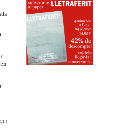
rada
a
ar
 en
i
ia i