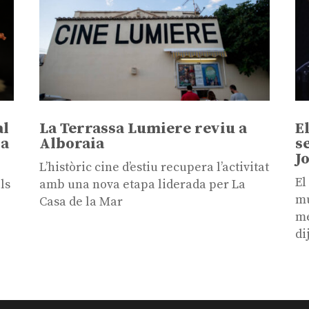
al
La Terrassa Lumiere reviu a
E
sa
Alboraia
s
J
L’històric cine d’estiu recupera l’activitat
El
ls
amb una nova etapa liderada per La
mú
Casa de la Mar
me
di