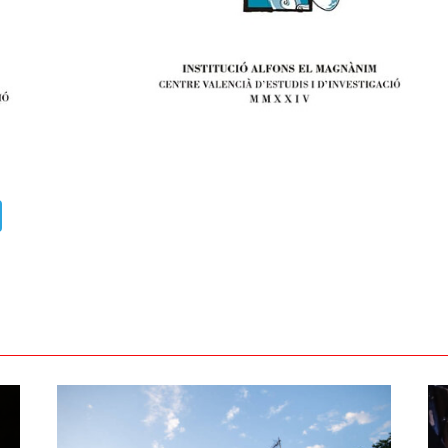
ads
uesky
Telegram