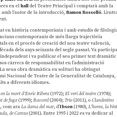
ores en el
hall
del Teatre Principal i comptarà amb la
i amb l’autor de la introducció,
Ramon
Rosselló
. L’ent
ent.
ciat en història contemporània i amb estudis de filologi
encians contemporanis de més llarga trajectòria
als en el procés de creació del nou teatre valencià,
 dècada dels anys seixanta del segle passat. Va particip
independent i va publicar el seu primer text dramàtic
rsos càrrecs de responsabilitat en l’administració
 La seua obra dramàtica en solitari ha obtingut
mi Nacional de Teatre de la Generalitat de Catalunya, 
ïts a diferents idiomes.
 en la mort d’Enric Ribera
(1972);
El verí del teatre (
1978);
t de fuga
(1999);
Raccord
(2004);
Trio
(2011), o
Clandestins
s, com ara
La dama del mar
, d’
Ibsen
(1980),
L’home, la bèst
guda, de Camus
(2001). Entre 1995 i 2022 es va dedicar al