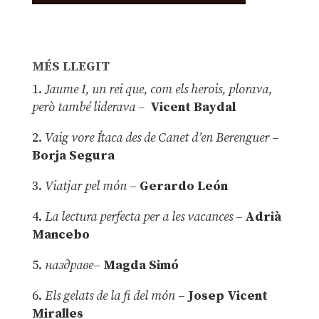
MÉS LLEGIT
1.
Jaume I, un rei que, com els herois, plorava,
però també liderava –
Vicent Baydal
2.
Vaig vore Ítaca des de Canet d’en Berenguer
–
Borja Segura
3.
Viatjar pel món
–
Gerardo León
4.
La lectura perfecta per a les vacances –
Adrià
Mancebo
5.
наздраве
–
Magda Simó
6.
Els gelats de la fi del món
–
Josep Vicent
Miralles