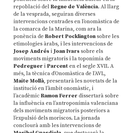
repoblació del
Regne de València
. Al llarg
de la vesprada, seguiran diverses
intervencions centrades en l’onomàstica de
la comarca de la Marina, com ara la
ponència de
Robert Pocklington
sobre les
etimologies àrabs, i les intervencions de
Josep Andrés
i
Joan Ivars
sobre els
moviments migratoris i la toponímia de
Pedreguer
i
Parcent
en el segle XVII. A
més, la tècnica d’Onomàstica de l’AVL,
Maite Mollà
, presentarà les novetats de la
institució en l’àmbit onomàstic, i
l’acadèmic
Ramon Ferrer
dissertarà sobre
la influència en l’antroponímia valenciana
dels moviments migratoris posteriors a
l’expulsió dels moriscos. La jornada
conclourà amb les intervencions de
Maribel Guardiola
, que destacarà la