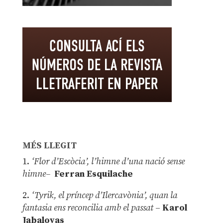
MÉS LLEGIT
1.
‘Flor d’Escòcia’, l’himne d’una nació sense
himne–
Ferran Esquilache
2.
‘Tyrik, el príncep d’Ilercavònia’, quan la
fantasia ens reconcilia amb el passat
–
Karol
Jabaloyas