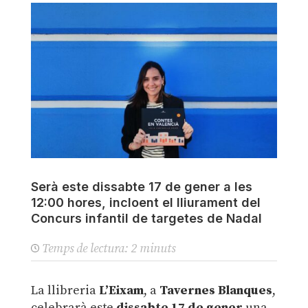
Serà este dissabte 17 de gener a les
12:00 hores, incloent el lliurament del
Concurs infantil de targetes de Nadal
Temps de lectura:
2
minuts
La llibreria
L’Eixam
, a
Tavernes Blanques
,
celebrarà este
dissabte 17 de gener
una