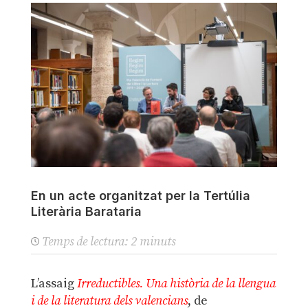
En un acte organitzat per la Tertúlia
Literària Barataria
Temps de lectura:
2
minuts
L’assaig
Irreductibles. Una història de la llengua
i de la literatura dels valencians
, de