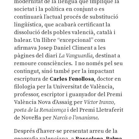
modernitat de la llengua que implique la
societat i la política en conjunt o es
continuarà l’actual procés de substitució
lingüística, que acabarà certificant la
dissolució dels pobles valencià, català i
balear. Un llibre “excepcional” com
afirmava Josep Daniel Climent a les
pàgines del diari
La Vanguardia
, destinat a
remoure consciències. I no només pel seu
contingut, sinó també per la impactant
escriptura de
Carles Fenollosa
, doctor en
filologia per la Universitat de València,
professor, escriptor i guanyador del Premi
València Nova d’Assaig per
Víctor Iranzo,
poeta de la Renaixença
i del Premi Lletraferit
de Novel·la per
Narcís o l’onanisme
.
Després d’haver-se presentat arreu de la
geografia valenciana, a
Barcelona
,
Palma