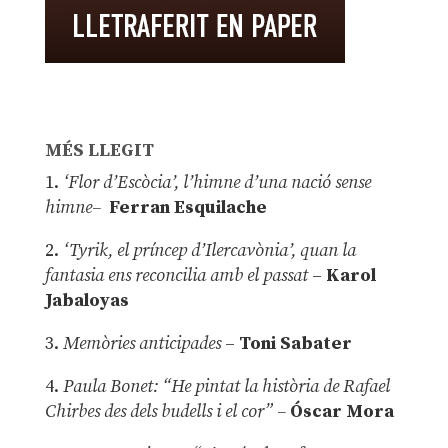
MÉS LLEGIT
1.
‘Flor d’Escòcia’, l’himne d’una nació sense
himne–
Ferran Esquilache
2.
‘Tyrik, el príncep d’Ilercavònia’, quan la
fantasia ens reconcilia amb el passat
–
Karol
Jabaloyas
3.
Memòries anticipades
–
Toni Sabater
4.
Paula Bonet: “He pintat la història de Rafael
Chirbes des dels budells i el cor” –
Óscar Mora