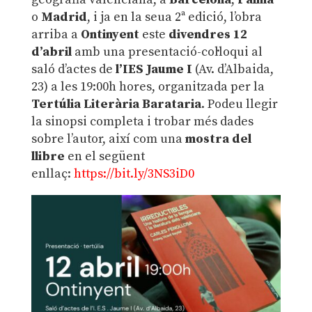
o
Madrid
, i ja en la seua 2ª edició, l’obra
arriba a
Ontinyent
este
divendres 12
d’abril
amb una presentació-col·loqui al
saló d’actes de
l’IES Jaume I
(Av. d’Albaida,
23)
a les 19:00h hores, organitzada per la
Tertúlia Literària Barataria
. Podeu llegir
la sinopsi completa i trobar més dades
sobre l’autor, així com una
mostra del
llibre
en el següent
enllaç:
https://bit.ly/3NS3iD0