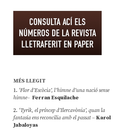
MÉS LLEGIT
1.
‘Flor d’Escòcia’, l’himne d’una nació sense
himne–
Ferran Esquilache
2.
‘Tyrik, el príncep d’Ilercavònia’, quan la
fantasia ens reconcilia amb el passat
–
Karol
Jabaloyas