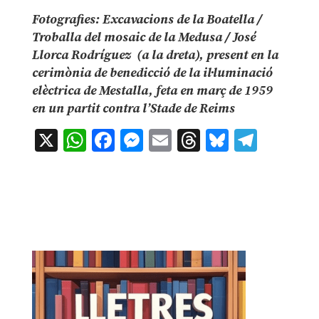
Fotografies: Excavacions de la Boatella /
Troballa del mosaic de la Medusa / José
Llorca Rodríguez (a la dreta), present en la
cerimònia de benedicció de la il·luminació
elèctrica de Mestalla, feta en març de 1959
en un partit contra l’Stade de Reims
X
WhatsApp
Facebook
Messenger
Email
Threads
Bluesky
Teleg