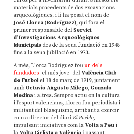
euros per a inventariar durant 8 mesos els
materials procedents de dos excavacions
arqueològiques, i li ha posat el nom de
José Llorca (Rodríguez)
, qui fora el
primer responsable del
Servici
d’Investigacions Arqueològiques
Municipals
des de la seua fundació en 1948
fins a la seua jubilació en 1973.
A més, Llorca Rodríguez fou
un dels
fundadors
-el més jove- del
València Club
de Futbol
el 18 de març de 1919, juntament
amb
Octavio Augusto Milego
,
Gonzalo
Medina
i altres. Sempre actiu en la cultura
i l’esport valencians, Llorca fou periodista i
militant del blasquisme, arribant a exercir
com a director del diari
El Pueblo
,
impulsant iniciatives com la
Volta a Peu
i
la
Volta Ciclista a València
i passant