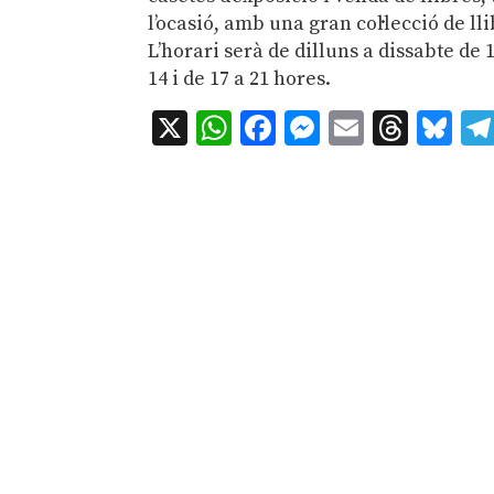
l’ocasió, amb una gran col·lecció de lli
L’horari serà de dilluns a dissabte de 1
14 i de 17 a 21 hores.
X
WhatsApp
Facebook
Messenger
Email
Thre
Bl