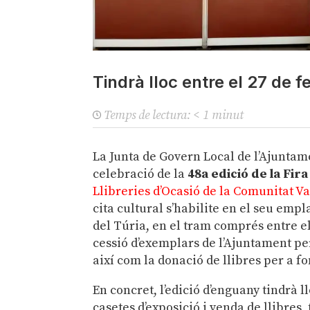
Tindrà lloc entre el 27 de 
Temps de lectura:
< 1
minut
La Junta de Govern Local de l’Ajuntam
celebració de la
48a edició de la Fira
Llibreries d’Ocasió de la Comunitat V
cita cultural s’habilite en el seu emp
del Túria, en el tram comprés entre el
cessió d’exemplars de l’Ajuntament per
així com la donació de llibres per a 
En concret, l’edició d’enguany tindrà l
casetes d’exposició i venda de llibres,