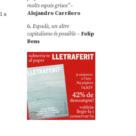
molts espais grisos”
–
Alejandro Carrilero
1 a
6.
Espadà, un altre
capitalisme és possible
–
Felip
Bens