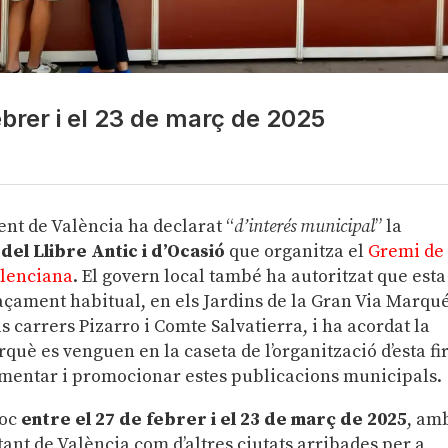
febrer i el 23 de març de 2025
ent de València ha declarat “
d’interés municipal
” la
 del Llibre Antic i d’Ocasió
que organitza el
Gremi de
alenciana
. El govern local també ha autoritzat que esta
laçament habitual, en els Jardins de la Gran Via Marqu
s carrers Pizarro i Comte Salvatierra, i ha acordat la
què es venguen en la caseta de l’organització d’esta fi
fomentar i promocionar estes publicacions municipals.
loc
entre el 27 de febrer i el 23 de març de 2025
, am
 tant de València com d’altres ciutats arribades per a