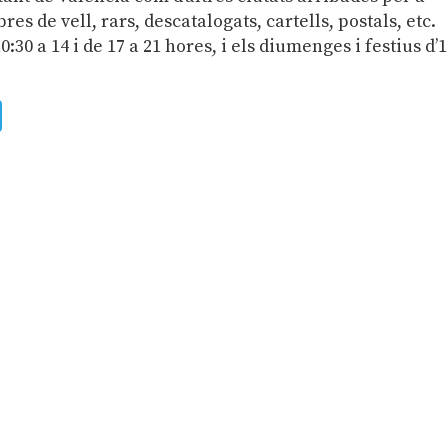
bres de vell, rars, descatalogats, cartells, postals, etc.
0:30 a 14 i de 17 a 21 hores, i els diumenges i festius d’1
ads
uesky
Telegram