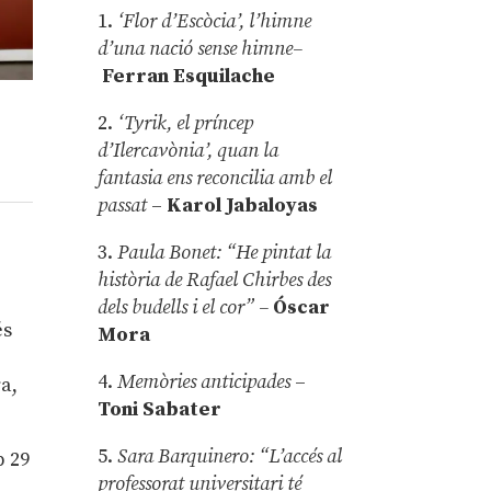
1.
‘Flor d’Escòcia’, l’himne
d’una nació sense himne–
Ferran Esquilache
2.
‘Tyrik, el príncep
d’Ilercavònia’, quan la
fantasia ens reconcilia amb el
passat
–
Karol Jabaloyas
3.
Paula Bonet: “He pintat la
història de Rafael Chirbes des
dels budells i el cor” –
Óscar
és
Mora
4.
Memòries anticipades
–
ra,
Toni Sabater
5.
Sara Barquinero: “L’accés al
b 29
professorat universitari té