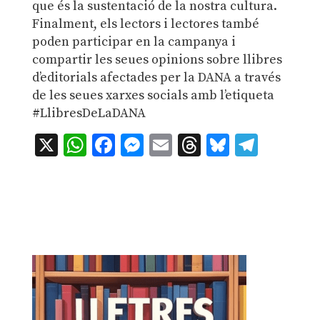
que és la sustentació de la nostra cultura.
Finalment, els lectors i lectores també
poden participar en la campanya i
compartir les seues opinions sobre llibres
d’editorials afectades per la DANA a través
de les seues xarxes socials amb l’etiqueta
#LlibresDeLaDANA
X
WhatsApp
Facebook
Messenger
Email
Threads
Bluesky
Teleg