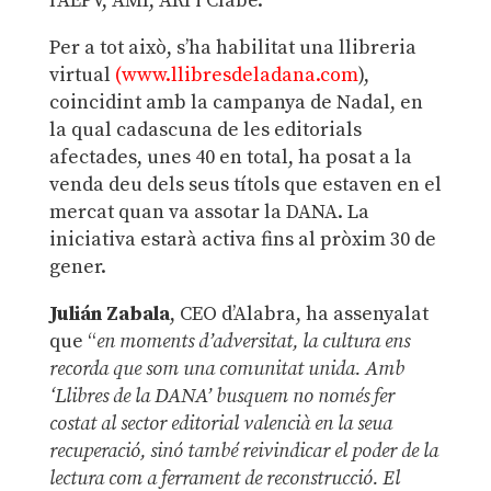
l’AEPV, AMI, ARI i Clabe.
Per a tot això, s’ha habilitat una llibreria
virtual
(www.llibresdeladana.com
),
coincidint amb la campanya de Nadal, en
la qual cadascuna de les editorials
afectades, unes 40 en total, ha posat a la
venda deu dels seus títols que estaven en el
mercat quan va assotar la DANA. La
iniciativa estarà activa fins al pròxim 30 de
gener.
Julián Zabala
, CEO d’Alabra, ha assenyalat
que “
en moments d’adversitat, la cultura ens
recorda que som una comunitat unida. Amb
‘Llibres de la DANA’ busquem no només fer
costat al sector editorial valencià en la seua
recuperació, sinó també reivindicar el poder de la
lectura com a ferrament de reconstrucció. El