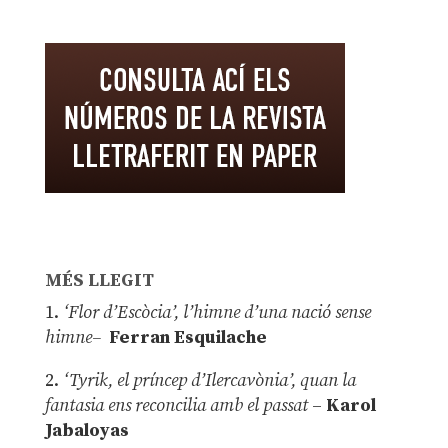
MÉS LLEGIT
1.
‘Flor d’Escòcia’, l’himne d’una nació sense
himne–
Ferran Esquilache
2.
‘Tyrik, el príncep d’Ilercavònia’, quan la
fantasia ens reconcilia amb el passat
–
Karol
Jabaloyas