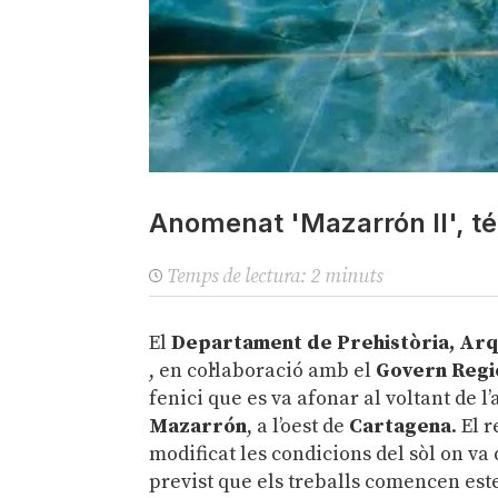
Anomenat 'Mazarrón II', té
Temps de lectura:
2
minuts
El
Departament de Prehistòria, Arque
, en col·laboració amb el
Govern Regi
fenici que es va afonar al voltant de l
Mazarrón
, a l’oest de
Cartagena
. El 
modificat les condicions del sòl on va q
previst que els treballs comencen es