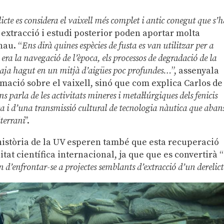
licte es considera el vaixell més complet i antic conegut que s’
a extracció i estudi posterior poden aportar molta
nau. “
Ens dirà quines espècies de fusta es van utilitzar per a
 era la navegació de l’època, els processos de degradació de la
 haja hagut en un mitjà d’aigües poc profundes…
”, assenyala
mació sobre el vaixell, sinó que com explica Carlos de
ens parla de les activitats mineres i metal·lúrgiques dels fenicis
ica i d’una transmissió cultural de tecnologia nàutica que aban
terrani
’’.
istòria de la UV esperen també que esta recuperació
at científica internacional, ja que que es convertirà “
 d’enfrontar-se a projectes semblants d’extracció d’un derelict