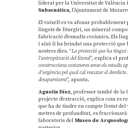
liderat per la Universitat de València
Subacuática
, l’Ajuntament de Mazarró
El vaixell es va afonar probablement
lingots de litargiri, un mineral compo
fabricació d’esmalts ceràmics. Els lin
i això li ha brindat una protecció que
nostres dies. “
La protecció que ha tingut 
l’antropització del litoral
”, explica el pr
construccions costaneres sense els estudis o
d’urgència pel qual cal rescatar el derelicte
desapareixent
”, apunta.
Agustín Díez
, professor també de la 
projecte d’extracció, explica com es r
que ha de tindre en compte l’estat del v
metres de profunditat, es fraccionarà 
laboratoris del
Museo de Arqueologí
posterior.