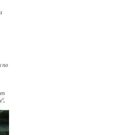
ha
s no
en
e
”.