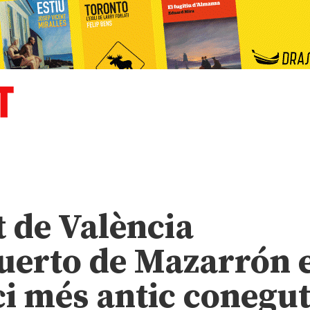
t de València
uerto de Mazarrón e
ici més antic conegu