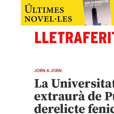
JORN A JORN
La Universita
extraurà de P
derelicte fen