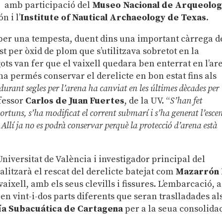
 i amb participació del
Museo Nacional de Arqueolog
n i l’
Institute of Nautical Archaeology de Texas
.
 per una tempesta, duent dins una important càrrega d
st per òxid de plom que s’utilitzava sobretot en la
gots van fer que el vaixell quedara ben enterrat en l’ar
 ha permés conservar el derelicte en bon estat fins als
durant segles per l’arena ha canviat en les últimes dècades per
ofessor
Carlos de Juan Fuertes
, de la UV. “
S’han fet
portuns, s’ha modificat el corrent submarí i s’ha generat l’esce
. Allí ja no es podrà conservar perquè la protecció d’arena està
Universitat de València i investigador principal del
ealitzarà el rescat del derelicte batejat com
Mazarrón 
aixell, amb els seus clevills i fissures. L’embarcació, a
en vint-i-dos parts diferents que seran traslladades al
a Subacuática de Cartagena
per a la seua consolida