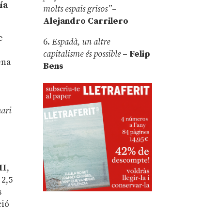
ía
molts espais grisos”
–
Alejandro Carrilero
e
6.
Espadà, un altre
capitalisme és possible
–
Felip
ena
Bens
nari
II
,
 2,5
s
ció