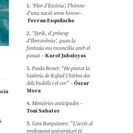
1.
‘Flor d’Escòcia’, l’himne
d’una nació sense himne–
Ferran Esquilache
2.
‘Tyrik, el príncep
d’Ilercavònia’, quan la
fantasia ens reconcilia amb el
passat
–
Karol Jabaloyas
3.
Paula Bonet: “He pintat la
història de Rafael Chirbes des
dels budells i el cor” –
Óscar
Mora
ncia
4.
Memòries anticipades
–
Toni Sabater
à
5.
Sara Barquinero: “L’accés al
professorat universitari té