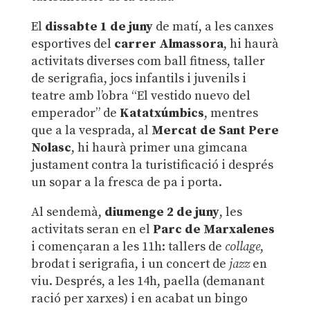
El
dissabte 1 de juny
de matí, a les canxes
esportives del
carrer Almassora
, hi haurà
activitats diverses com ball fitness, taller
de serigrafia, jocs infantils i juvenils i
teatre amb l’obra “El vestido nuevo del
emperador” de
Katatxúmbics
, mentres
que a la vesprada, al
Mercat de Sant Pere
Nolasc
, hi haurà primer una gimcana
justament contra la turistificació i després
un sopar a la fresca de pa i porta.
Al sendemà,
diumenge 2 de juny
, les
activitats seran en el
Parc de Marxalenes
i començaran a les 11h: tallers de
collage
,
brodat i serigrafia, i un concert de
jazz
en
viu. Després, a les 14h, paella (demanant
ració per xarxes) i en acabat un bingo