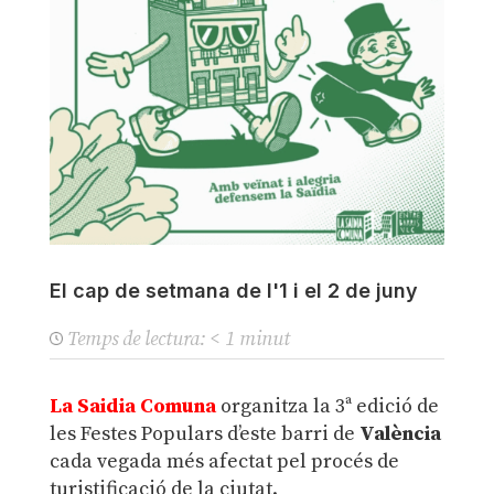
El cap de setmana de l'1 i el 2 de juny
Temps de lectura:
< 1
minut
La Saidia Comuna
organitza la 3ª edició de
les Festes Populars d’este barri de
València
cada vegada més afectat pel procés de
turistificació de la ciutat.