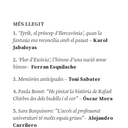
MÉS LLEGIT
1.
‘Tyrik, el príncep d’Ilercavònia’, quan la
fantasia ens reconcilia amb el passat
–
Karol
Jabaloyas
2.
‘Flor d’Escòcia’, l’himne d’una nació sense
himne–
Ferran Esquilache
3.
Memòries anticipades
–
Toni Sabater
4.
Paula Bonet: “He pintat la història de Rafael
Chirbes des dels budells i el cor” –
Óscar Mora
5.
Sara Barquinero: “L’accés al professorat
universitari té molts espais grisos”
–
Alejandro
Carrilero