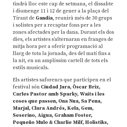
tindrà lloc este cap de setmana, el dissabte
i diumenge 11 i 12 de gener a la plaça del
Tirant de
Gandia
, reunirà més de 30 grups
i solistes per a recaptar fons per a les
zones afectades per la dana. Durant els dos
dies, els artistes s’alternaran en franges de
mitja hora per a oferir programació al
llarg de tota la jornada, des del matí fins a
la nit, en un amplíssim cartell de tots els
estils musicals.
Els artistes saforencs que participen en el
festival són
Ciudad Jara, Òscar Briz,
Carles Pastor amb Sparky, Waits i les
coses que passen, Ona Nua, Sa Pena,
Marjal, Clara Andrés, Kela, Gem,
Seserino, Aigua, Graham Foster,
Pequeño Mulo & Charlie Milf, Holistiks,