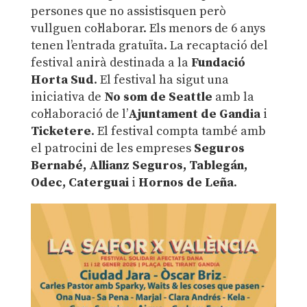
persones que no assistisquen però
vullguen col·laborar. Els menors de 6 anys
tenen l’entrada gratuïta. La recaptació del
festival anirà destinada a la
Fundació
Horta Sud
. El festival ha sigut una
iniciativa de
No som de Seattle
amb la
col·laboració de l’
Ajuntament de Gandia
i
Ticketere
. El festival compta també amb
el patrocini de les empreses
Seguros
Bernabé, Allianz Seguros, Tablegán,
Odec, Caterguai
i
Hornos de Leña
.