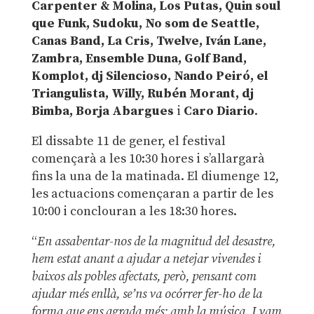
Carpenter & Molina, Los Putas, Quin soul
que Funk, Sudoku, No som de Seattle,
Canas Band, La Cris, Twelve, Iván Lane,
Zambra, Ensemble Duna, Golf Band,
Komplot, dj Silencioso, Nando Peiró, el
Triangulista, Willy, Rubén Morant, dj
Bimba, Borja Abargues
i
Caro Diario
.
El dissabte 11 de gener, el festival
començarà a les 10:30 hores i s’allargarà
fins la una de la matinada. El diumenge 12,
les actuacions començaran a partir de les
10:00 i conclouran a les 18:30 hores.
“
En assabentar-nos de la magnitud del desastre,
hem estat anant a ajudar a netejar vivendes i
baixos als pobles afectats, però, pensant com
ajudar més enllà, se’ns va ocórrer fer-ho de la
forma que ens agrada més: amb la música. I vam