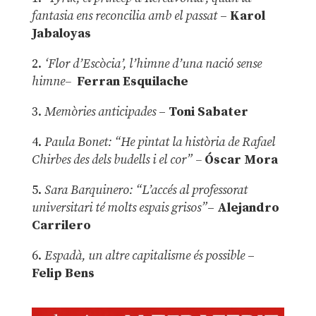
fantasia ens reconcilia amb el passat
–
Karol
Jabaloyas
2.
‘Flor d’Escòcia’, l’himne d’una nació sense
himne–
Ferran Esquilache
3.
Memòries anticipades
–
Toni Sabater
4.
Paula Bonet: “He pintat la història de Rafael
Chirbes des dels budells i el cor” –
Óscar Mora
5.
Sara Barquinero: “L’accés al professorat
universitari té molts espais grisos”
–
Alejandro
Carrilero
6.
Espadà, un altre capitalisme és possible
–
Felip Bens