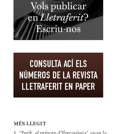
MÉS LLEGIT
1.
‘Tyrik, el príncep d’Ilercavònia’, quan la