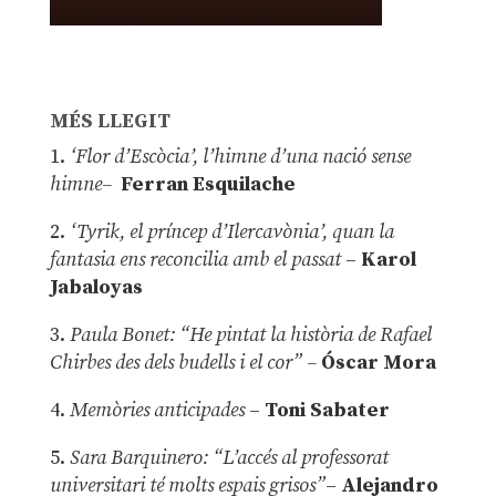
MÉS LLEGIT
1.
‘Flor d’Escòcia’, l’himne d’una nació sense
himne–
Ferran Esquilache
2.
‘Tyrik, el príncep d’Ilercavònia’, quan la
fantasia ens reconcilia amb el passat
–
Karol
Jabaloyas
3.
Paula Bonet: “He pintat la història de Rafael
Chirbes des dels budells i el cor” –
Óscar Mora
4.
Memòries anticipades
–
Toni Sabater
5.
Sara Barquinero: “L’accés al professorat
universitari té molts espais grisos”
–
Alejandro