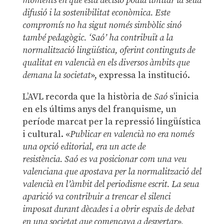
moments en què esta decisió podia limitar la seua
difusió i la sostenibilitat econòmica. Este
compromís no ha sigut només simbòlic sinó
també pedagògic. ‘Saó’ ha contribuït a la
normalització lingüística, oferint continguts de
qualitat en valencià en els diversos àmbits que
demana la societat
», expressa la institució.
L’AVL recorda que la història de
Saó
s’inicia
en els últims anys del franquisme, un
període marcat per la repressió lingüística
i cultural. «
Publicar en valencià no era només
una opció editorial, era un acte de
resistència. Saó es va posicionar com una veu
valenciana que apostava per la normalització del
valencià en l’àmbit del periodisme escrit. La seua
aparició va contribuir a trencar el silenci
imposat durant dècades i a obrir espais de debat
en una societat que començava a despertar
»,