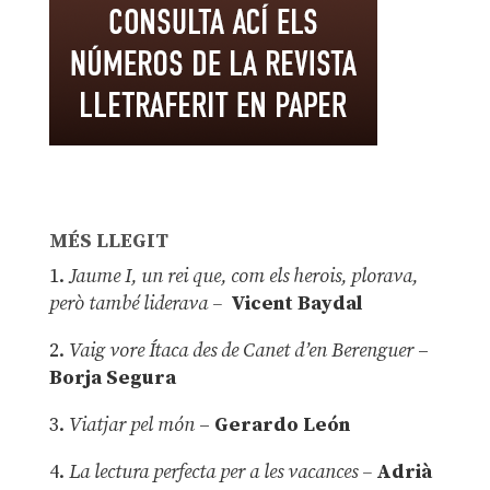
MÉS LLEGIT
1.
Jaume I, un rei que, com els herois, plorava,
però també liderava –
Vicent Baydal
2.
Vaig vore Ítaca des de Canet d’en Berenguer
–
Borja Segura
3.
Viatjar pel món
–
Gerardo León
4.
La lectura perfecta per a les vacances –
Adrià