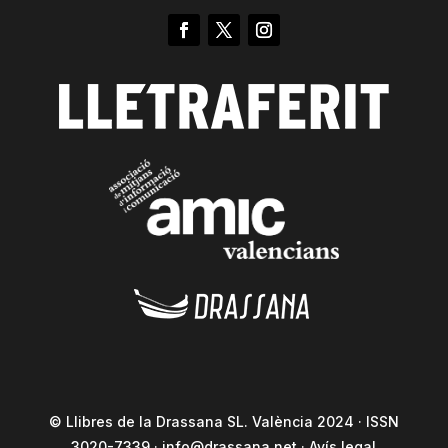
© Llibres de la Drassana SL. València 2024 · ISSN
3020-7339 ·
info@drassana.net
·
Avís legal