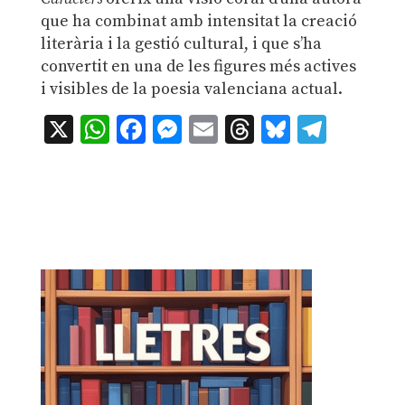
que ha combinat amb intensitat la creació
literària i la gestió cultural, i que s’ha
convertit en una de les figures més actives
i visibles de la poesia valenciana actual.
X
WhatsApp
Facebook
Messenger
Email
Threads
Bluesky
Teleg