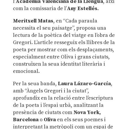
l’
Acadèmia Valenciana de la Llengua
, així
com la comissaria de l’
Any Estellés
.
Meritxell Matas
, en “Cada paraula
necessita el seu paisatge”, proposa una
lectura de la poètica del viatge en l’obra de
Gregori. L’article resseguix els llibres de la
poeta per mostrar com els desplaçaments,
especialment entre Oliva i grans ciutats,
construïxen la seua identitat literària i
emocional.
Per la seua banda,
Laura Lázaro-García
,
amb “Àngels Gregori i la ciutat”,
aprofundix en la relació entre l’escriptura
de la poeta i l’espai urbà, analitzant la
presència de ciutats com
Nova York,
Barcelona
o
Oliva
en els seus poemes i
interpretant la metròpoli com un espai de