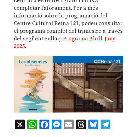
L’entrada és lliure i gratuïta fins a
completar l’aforament.
Per a més
informació sobre la programació del
Centre Cultural Reina 121, podeu consultar
el programa complet del trimestre a través
del següent enllaç:
Programa Abril-Juny
2025
.
X
WhatsApp
Facebook
Messenger
Email
Threads
Bluesky
Teleg