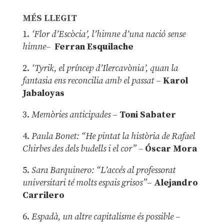
MÉS LLEGIT
1.
‘Flor d’Escòcia’, l’himne d’una nació sense
himne–
Ferran Esquilache
2.
‘Tyrik, el príncep d’Ilercavònia’, quan la
fantasia ens reconcilia amb el passat
–
Karol
Jabaloyas
3.
Memòries anticipades
–
Toni Sabater
4.
Paula Bonet: “He pintat la història de Rafael
Chirbes des dels budells i el cor” –
Óscar Mora
5.
Sara Barquinero: “L’accés al professorat
universitari té molts espais grisos”
–
Alejandro
Carrilero
6.
Espadà, un altre capitalisme és possible
–