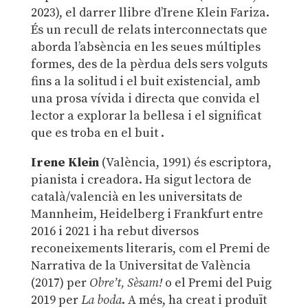
2023), el darrer llibre d’Irene Klein Fariza.
És un recull de relats interconnectats que
aborda l’absència en les seues múltiples
formes, des de la pèrdua dels sers volguts
fins a la solitud i el buit existencial, amb
una prosa vívida i directa que convida el
lector a explorar la bellesa i el significat
que es troba en el buit
.
Irene Klein
(València, 1991) és escriptora,
pianista i creadora. H
a sigut lectora de
català/valencià en les universitats de
Mannheim, Heidelberg i Frankfurt entre
2016 i 2021 i h
a rebut diversos
reconeixements literaris, com el Premi de
Narrativa de la Universitat de València
(2017) per
Obre’t, Sèsam!
o el Premi del Puig
2019 per
La boda
.
A més, ha creat i produït