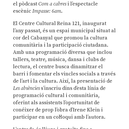
el pòdcast
Com a cabres
i l’espectacle
escènic
Impasse: 6am
.
El Centre Cultural Reina 121, inaugurat
l’any passat, és un espai municipal situat al
cor del Cabanyal que promou la cultura
comunitària i la participació ciutadana.
Amb una programació diversa que inclou
tallers, teatre, música, dansa i clubs de
lectura, el centre busca dinamitzar el
barri i fomentar els vincles socials a través
de l’art i la cultura
. Així, l
a presentació de
Les absències
s’inscriu dins d’esta línia de
programació cultural i comunitària,
oferint als assistents l’oportunitat de
conéixer de prop l’obra d’Irene Klein i
participar en un col·loqui amb l’autora.