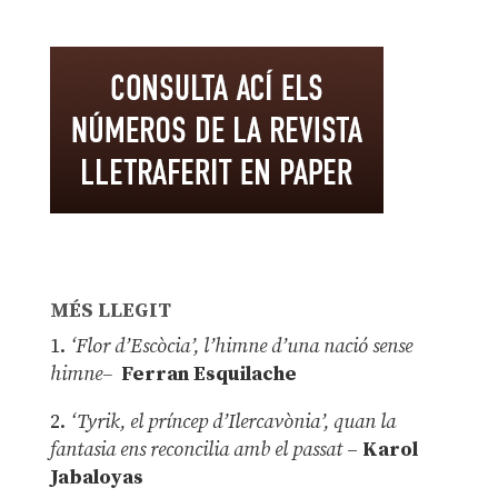
MÉS LLEGIT
1.
‘Flor d’Escòcia’, l’himne d’una nació sense
himne–
Ferran Esquilache
2.
‘Tyrik, el príncep d’Ilercavònia’, quan la
fantasia ens reconcilia amb el passat
–
Karol
Jabaloyas