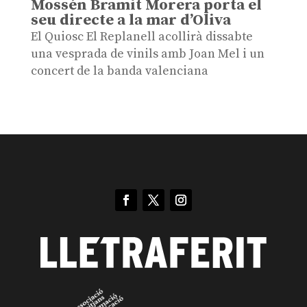
Mossén Bramit Morera porta el
seu directe a la mar d’Oliva
El Quiosc El Replanell acollirà dissabte
una vesprada de vinils amb Joan Mel i un
concert de la banda valenciana