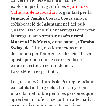
convertirà en escenari d’un concert
explosiu que inaugurarà les
V Jornades
Culturals de la localitat
, organitzat per la
Fundació Família Costa i Costa
amb la
col·laboració de l’Ajuntament i del pub
Quatre Estacions. Els encarregats d’encetar
la programació seran
Mossén Bramit
Morera i Els Morts
, d’una banda, i
Tumba
Swing
, de l’altra, dos formacions que
destaquen per l’energia en directe i la seua
aposta per una música carregada de
caràcter, crítica i contundència.
L’assistència és gratuïta.
Les Jornades Culturals de Pedreguer s’han
consolidat al llarg dels últims anys com
una cita ineludible per a les persones que
aprecien una oferta de cultura alternativa,
arrelada i compromesa. En edicions