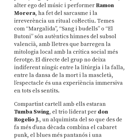
alter ego del músic i performer
Ramon
Morera
, ha fet del sarcasme i la
irreverència un ritual col·lectiu. Temes
com “Margalida”, “Sang i budells” o “El
Butoni” són autèntics himnes del subsol
valencià, amb lletres que barregen la
mitologia local amb la crítica social més
ferotge. El directe del grup no deixa
indiferent ningú: entre la litúrgia i la falla,
entre la dansa de la mort i la mascletà,
l’espectacle és una experiència immersiva
en tots els sentits.
Compartint cartell amb ells estaran
Tumba Swing
, el trio liderat per
don
Rogelio J.
, un alquimista del so que des de
fa més d’una dècada combina el cabaret
punk, el blues més pantanós i una