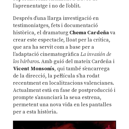
l’aprenentatge i no de l’oblit.
Després d’una llarga investigació en
testimoniatges, fets i documentació
històrica, el dramaturg
Chema Cardeña
va
crear este espectacle, lloat per la crítica,
que ara ha servit com a base per a
l’adaptació cinematogràfica
La invasión de
los bárbaros
. Amb guió del mateix Cardeña i
Vicent Monsonís
, qui també s’encarrega
de la direcció, la pel·lícula s’ha rodat
recentment en localitzacions valencianes.
Actualment està en fase de postproducció i
prompte s’anunciarà la seua estrena,
permetent una nova vida en les pantalles
per a esta història.