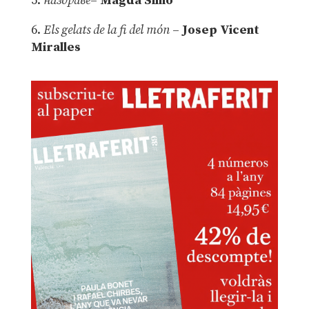
5.
наздраве
–
Magda Simó
6.
Els gelats de la fi del món
–
Josep Vicent
Miralles