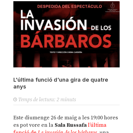
L'última funció d'una gira de quatre
anys
Temps de lectura:
2
minuts
Este diumenge 26 de maig a les 19:00 hores
es pot vore en la
Sala Russafa
l’última
funció de
La invasión de los bárbaros
, una